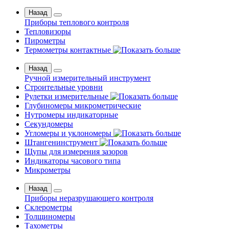
Назад
Приборы теплового контроля
Тепловизоры
Пирометры
Термометры контактные
Назад
Ручной измерительный инструмент
Строительные уровни
Рулетки измерительные
Глубиномеры микрометрические
Нутромеры индикаторные
Секундомеры
Угломеры и уклономеры
Штангенинструмент
Щупы для измерения зазоров
Индикаторы часового типа
Микрометры
Назад
Приборы неразрушающего контроля
Склерометры
Толщиномеры
Тахометры