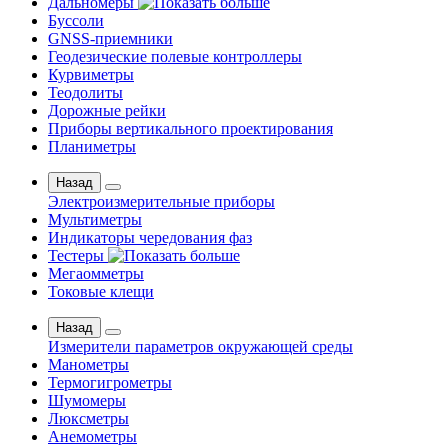
Дальномеры
Буссоли
GNSS-приемники
Геодезические полевые контроллеры
Курвиметры
Теодолиты
Дорожные рейки
Приборы вертикального проектирования
Планиметры
Назад
Электроизмерительные приборы
Мультиметры
Индикаторы чередования фаз
Тестеры
Мегаомметры
Токовые клещи
Назад
Измерители параметров окружающей среды
Манометры
Термогигрометры
Шумомеры
Люксметры
Анемометры