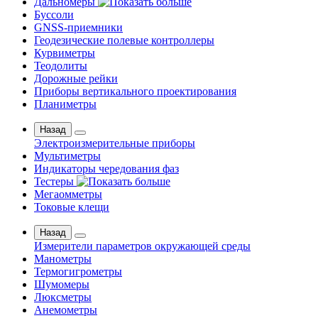
Дальномеры
Буссоли
GNSS-приемники
Геодезические полевые контроллеры
Курвиметры
Теодолиты
Дорожные рейки
Приборы вертикального проектирования
Планиметры
Назад
Электроизмерительные приборы
Мультиметры
Индикаторы чередования фаз
Тестеры
Мегаомметры
Токовые клещи
Назад
Измерители параметров окружающей среды
Манометры
Термогигрометры
Шумомеры
Люксметры
Анемометры