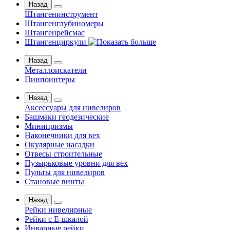
Назад
Штангенинструмент
Штангенглубиномеры
Штангенрейсмас
Штангенциркули
Назад
Металлоискатели
Пинпоинтеры
Назад
Аксессуары для нивелиров
Башмаки геодезические
Минипризмы
Наконечники для вех
Окулярные насадки
Отвесы строительные
Пузырьковые уровни для вех
Пульты для нивелиров
Становые винты
Назад
Рейки нивелирные
Рейки с Е-шкалой
Инварные рейки