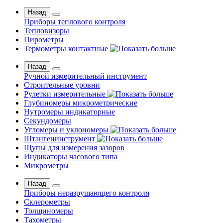
Назад
Приборы теплового контроля
Тепловизоры
Пирометры
Термометры контактные
Назад
Ручной измерительный инструмент
Строительные уровни
Рулетки измерительные
Глубиномеры микрометрические
Нутромеры индикаторные
Секундомеры
Угломеры и уклономеры
Штангенинструмент
Щупы для измерения зазоров
Индикаторы часового типа
Микрометры
Назад
Приборы неразрушающего контроля
Склерометры
Толщиномеры
Тахометры