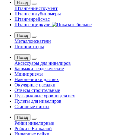
Назад
Штангенинструмент
Штангенглубиномеры
Штангенрейсмас
Штангенциркули
Назад
Металлоискатели
Пинпоинтеры
Назад
Аксессуары для нивелиров
Башмаки геодезические
Минипризмы
Наконечники для вех
Окулярные насадки
Отвесы строительные
Пузырьковые уровни для вех
Пульты для нивелиров
Становые винты
Назад
Рейки нивелирные
Рейки с Е-шкалой
Инварные рейки