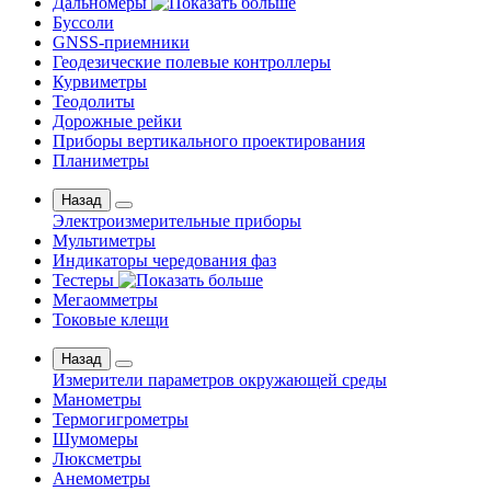
Дальномеры
Буссоли
GNSS-приемники
Геодезические полевые контроллеры
Курвиметры
Теодолиты
Дорожные рейки
Приборы вертикального проектирования
Планиметры
Назад
Электроизмерительные приборы
Мультиметры
Индикаторы чередования фаз
Тестеры
Мегаомметры
Токовые клещи
Назад
Измерители параметров окружающей среды
Манометры
Термогигрометры
Шумомеры
Люксметры
Анемометры