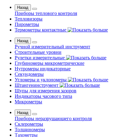
Назад
Приборы теплового контроля
Тепловизоры
Пирометры
Термометры контактные
Назад
Ручной измерительный инструмент
Строительные уровни
Рулетки измерительные
Глубиномеры микрометрические
Нутромеры индикаторные
Секундомеры
Угломеры и уклономеры
Штангенинструмент
Щупы для измерения зазоров
Индикаторы часового типа
Микрометры
Назад
Приборы неразрушающего контроля
Склерометры
Толщиномеры
Тахометры