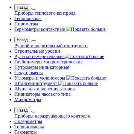
Назад
Приборы теплового контроля
Тепловизоры
Пирометры
Термометры контактные
Назад
Ручной измерительный инструмент
Строительные уровни
Рулетки измерительные
Глубиномеры микрометрические
Нутромеры индикаторные
Секундомеры
Угломеры и уклономеры
Штангенинструмент
Щупы для измерения зазоров
Индикаторы часового типа
Микрометры
Назад
Приборы неразрушающего контроля
Склерометры
Толщиномеры
Тахометры