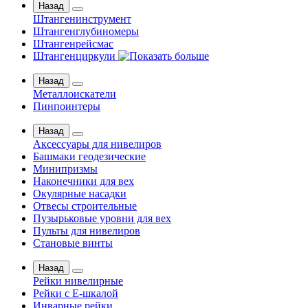
Назад
Штангенинструмент
Штангенглубиномеры
Штангенрейсмас
Штангенциркули
Назад
Металлоискатели
Пинпоинтеры
Назад
Аксессуары для нивелиров
Башмаки геодезические
Минипризмы
Наконечники для вех
Окулярные насадки
Отвесы строительные
Пузырьковые уровни для вех
Пульты для нивелиров
Становые винты
Назад
Рейки нивелирные
Рейки с Е-шкалой
Инварные рейки