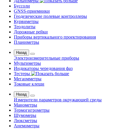
Дальномеры
Буссоли
GNSS-приемники
Геодезические полевые контроллеры
Курвиметры
Теодолиты
Дорожные рейки
Приборы вертикального проектирования
Планиметры
Назад
Электроизмерительные приборы
Мультиметры
Индикаторы чередования фаз
Тестеры
Мегаомметры
Токовые клещи
Назад
Измерители параметров окружающей среды
Манометры
Термогигрометры
Шумомеры
Люксметры
Анемометры