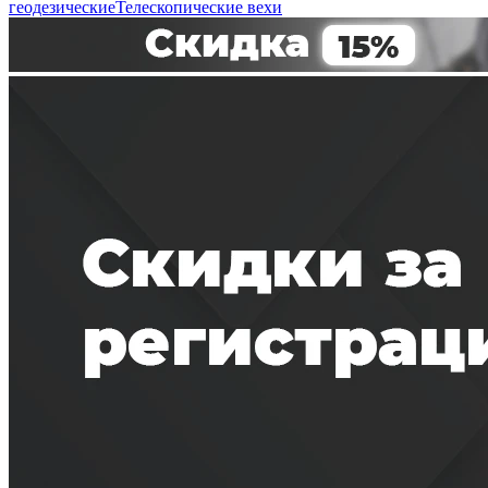
геодезические
Телескопические вехи