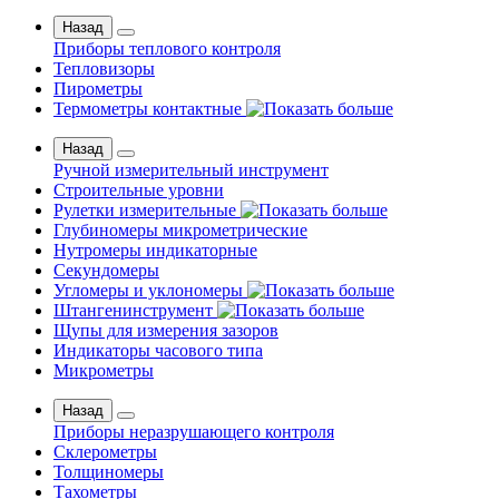
Назад
Приборы теплового контроля
Тепловизоры
Пирометры
Термометры контактные
Назад
Ручной измерительный инструмент
Строительные уровни
Рулетки измерительные
Глубиномеры микрометрические
Нутромеры индикаторные
Секундомеры
Угломеры и уклономеры
Штангенинструмент
Щупы для измерения зазоров
Индикаторы часового типа
Микрометры
Назад
Приборы неразрушающего контроля
Склерометры
Толщиномеры
Тахометры