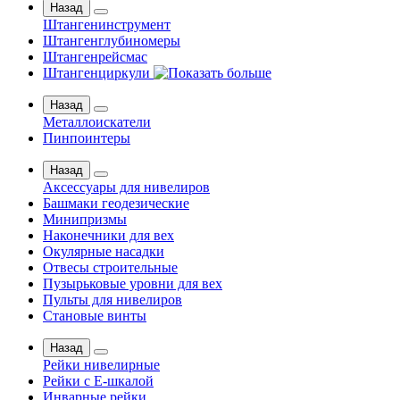
Назад
Штангенинструмент
Штангенглубиномеры
Штангенрейсмас
Штангенциркули
Назад
Металлоискатели
Пинпоинтеры
Назад
Аксессуары для нивелиров
Башмаки геодезические
Минипризмы
Наконечники для вех
Окулярные насадки
Отвесы строительные
Пузырьковые уровни для вех
Пульты для нивелиров
Становые винты
Назад
Рейки нивелирные
Рейки с Е-шкалой
Инварные рейки