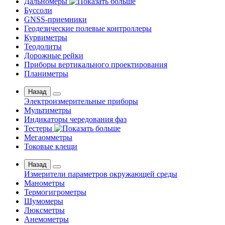
Дальномеры
Буссоли
GNSS-приемники
Геодезические полевые контроллеры
Курвиметры
Теодолиты
Дорожные рейки
Приборы вертикального проектирования
Планиметры
Назад
Электроизмерительные приборы
Мультиметры
Индикаторы чередования фаз
Тестеры
Мегаомметры
Токовые клещи
Назад
Измерители параметров окружающей среды
Манометры
Термогигрометры
Шумомеры
Люксметры
Анемометры