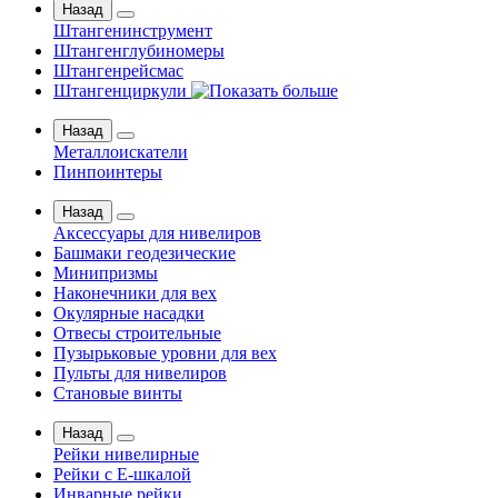
Назад
Штангенинструмент
Штангенглубиномеры
Штангенрейсмас
Штангенциркули
Назад
Металлоискатели
Пинпоинтеры
Назад
Аксессуары для нивелиров
Башмаки геодезические
Минипризмы
Наконечники для вех
Окулярные насадки
Отвесы строительные
Пузырьковые уровни для вех
Пульты для нивелиров
Становые винты
Назад
Рейки нивелирные
Рейки с Е-шкалой
Инварные рейки