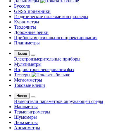
Дальномеры
Буссоли
GNSS-приемники
Геодезические полевые контроллеры
Курвиметры
Теодолиты
Дорожные рейки
Приборы вертикального проектирования
Планиметры
Назад
Электроизмерительные приборы
Мультиметры
Индикаторы чередования фаз
Тестеры
Мегаомметры
Токовые клещи
Назад
Измерители параметров окружающей среды
Манометры
Термогигрометры
Шумомеры
Люксметры
Анемометры