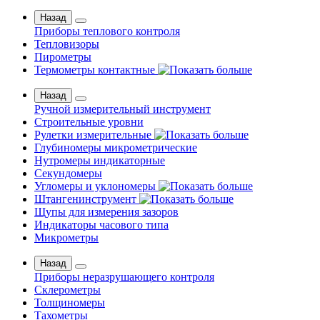
Назад
Приборы теплового контроля
Тепловизоры
Пирометры
Термометры контактные
Назад
Ручной измерительный инструмент
Строительные уровни
Рулетки измерительные
Глубиномеры микрометрические
Нутромеры индикаторные
Секундомеры
Угломеры и уклономеры
Штангенинструмент
Щупы для измерения зазоров
Индикаторы часового типа
Микрометры
Назад
Приборы неразрушающего контроля
Склерометры
Толщиномеры
Тахометры