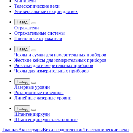
Минивехи
Телескопические вехи
Универсальные секции для вех
Назад
Отражатели
Отражательные системы
Пленочные отражатели
Назад
Чехлы и сумки для измерительных приборов
Жесткие кейсы для измерительных приборов
Рюкзаки для измерительных приборов
Чехлы для измерительных приборов
Назад
Лазерные уровни
Ротационные нивелиры
Линейные лазерные уровни
Назад
Штангенциркули
Штангенциркули электронные
Главная
Аксессуары
Вехи геодезические
Телескопические вехи