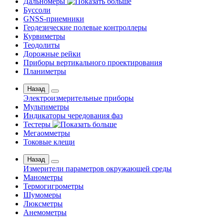
Дальномеры
Буссоли
GNSS-приемники
Геодезические полевые контроллеры
Курвиметры
Теодолиты
Дорожные рейки
Приборы вертикального проектирования
Планиметры
Назад
Электроизмерительные приборы
Мультиметры
Индикаторы чередования фаз
Тестеры
Мегаомметры
Токовые клещи
Назад
Измерители параметров окружающей среды
Манометры
Термогигрометры
Шумомеры
Люксметры
Анемометры