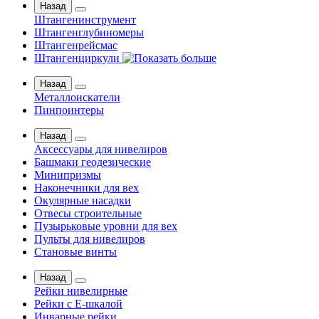
Назад
Штангенинструмент
Штангенглубиномеры
Штангенрейсмас
Штангенциркули
Назад
Металлоискатели
Пинпоинтеры
Назад
Аксессуары для нивелиров
Башмаки геодезические
Минипризмы
Наконечники для вех
Окулярные насадки
Отвесы строительные
Пузырьковые уровни для вех
Пульты для нивелиров
Становые винты
Назад
Рейки нивелирные
Рейки с Е-шкалой
Инварные рейки