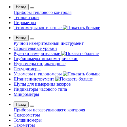
Назад
Приборы теплового контроля
Тепловизоры
Пирометры
Термометры контактные
Назад
Ручной измерительный инструмент
Строительные уровни
Рулетки измерительные
Глубиномеры микрометрические
Нутромеры индикаторные
Секундомеры
Угломеры и уклономеры
Штангенинструмент
Щупы для измерения зазоров
Индикаторы часового типа
Микрометры
Назад
Приборы неразрушающего контроля
Склерометры
Толщиномеры
Тахометры