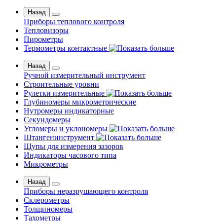
Назад
Приборы теплового контроля
Тепловизоры
Пирометры
Термометры контактные
Назад
Ручной измерительный инструмент
Строительные уровни
Рулетки измерительные
Глубиномеры микрометрические
Нутромеры индикаторные
Секундомеры
Угломеры и уклономеры
Штангенинструмент
Щупы для измерения зазоров
Индикаторы часового типа
Микрометры
Назад
Приборы неразрушающего контроля
Склерометры
Толщиномеры
Тахометры