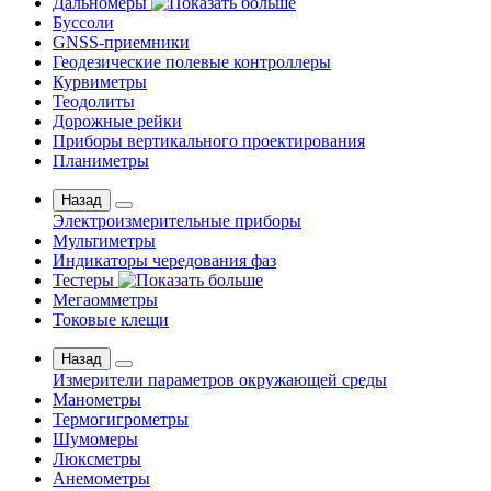
Дальномеры
Буссоли
GNSS-приемники
Геодезические полевые контроллеры
Курвиметры
Теодолиты
Дорожные рейки
Приборы вертикального проектирования
Планиметры
Назад
Электроизмерительные приборы
Мультиметры
Индикаторы чередования фаз
Тестеры
Мегаомметры
Токовые клещи
Назад
Измерители параметров окружающей среды
Манометры
Термогигрометры
Шумомеры
Люксметры
Анемометры