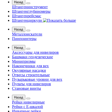
Назад
Штангенинструмент
Штангенглубиномеры
Штангенрейсмас
Штангенциркули
Назад
Металлоискатели
Пинпоинтеры
Назад
Аксессуары для нивелиров
Башмаки геодезические
Минипризмы
Наконечники для вех
Окулярные насадки
Отвесы строительные
Пузырьковые уровни для вех
Пульты для нивелиров
Становые винты
Назад
Рейки нивелирные
Рейки с Е-шкалой
Инварные рейки