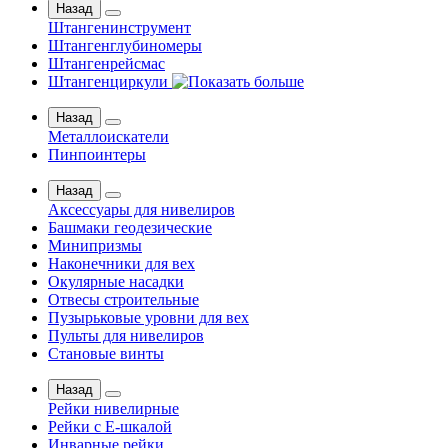
Назад
Штангенинструмент
Штангенглубиномеры
Штангенрейсмас
Штангенциркули
Назад
Металлоискатели
Пинпоинтеры
Назад
Аксессуары для нивелиров
Башмаки геодезические
Минипризмы
Наконечники для вех
Окулярные насадки
Отвесы строительные
Пузырьковые уровни для вех
Пульты для нивелиров
Становые винты
Назад
Рейки нивелирные
Рейки с Е-шкалой
Инварные рейки