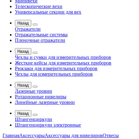
Минивехи
Телескопические вехи
Универсальные секции для вех
Назад
Отражатели
Отражательные системы
Пленочные отражатели
Назад
Чехлы и сумки для измерительных приборов
Жесткие кейсы для измерительных приборов
Рюкзаки для измерительных приборов
Чехлы для измерительных приборов
Назад
Лазерные уровни
Ротационные нивелиры
Линейные лазерные уровни
Назад
Штангенциркули
Штангенциркули электронные
Главная
Аксессуары
Аксессуары для нивелиров
Отвесы