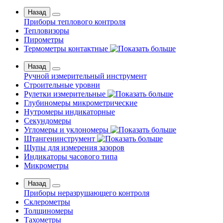
Назад
Приборы теплового контроля
Тепловизоры
Пирометры
Термометры контактные
Назад
Ручной измерительный инструмент
Строительные уровни
Рулетки измерительные
Глубиномеры микрометрические
Нутромеры индикаторные
Секундомеры
Угломеры и уклономеры
Штангенинструмент
Щупы для измерения зазоров
Индикаторы часового типа
Микрометры
Назад
Приборы неразрушающего контроля
Склерометры
Толщиномеры
Тахометры