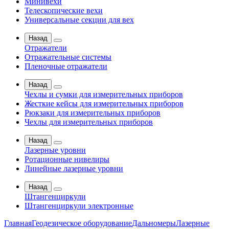
Минивехи
Телескопические вехи
Универсальные секции для вех
Назад
Отражатели
Отражательные системы
Пленочные отражатели
Назад
Чехлы и сумки для измерительных приборов
Жесткие кейсы для измерительных приборов
Рюкзаки для измерительных приборов
Чехлы для измерительных приборов
Назад
Лазерные уровни
Ротационные нивелиры
Линейные лазерные уровни
Назад
Штангенциркули
Штангенциркули электронные
Главная
Геодезическое оборудование
Дальномеры
Лазерные