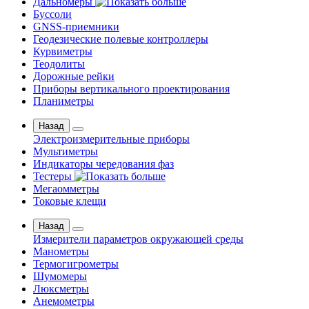
Дальномеры
Буссоли
GNSS-приемники
Геодезические полевые контроллеры
Курвиметры
Теодолиты
Дорожные рейки
Приборы вертикального проектирования
Планиметры
Назад
Электроизмерительные приборы
Мультиметры
Индикаторы чередования фаз
Тестеры
Мегаомметры
Токовые клещи
Назад
Измерители параметров окружающей среды
Манометры
Термогигрометры
Шумомеры
Люксметры
Анемометры