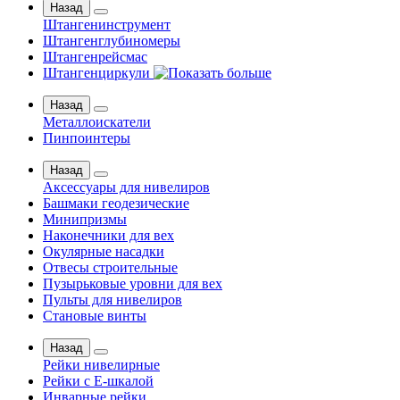
Назад
Штангенинструмент
Штангенглубиномеры
Штангенрейсмас
Штангенциркули
Назад
Металлоискатели
Пинпоинтеры
Назад
Аксессуары для нивелиров
Башмаки геодезические
Минипризмы
Наконечники для вех
Окулярные насадки
Отвесы строительные
Пузырьковые уровни для вех
Пульты для нивелиров
Становые винты
Назад
Рейки нивелирные
Рейки с Е-шкалой
Инварные рейки