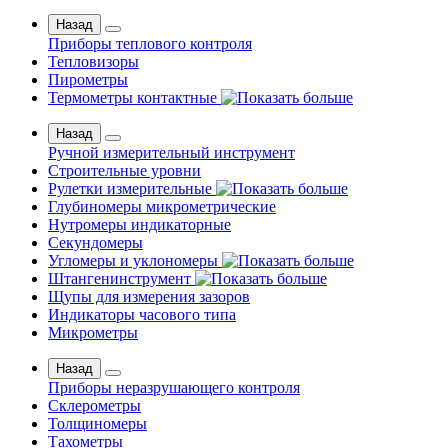
Назад
Приборы теплового контроля
Тепловизоры
Пирометры
Термометры контактные
Назад
Ручной измерительный инструмент
Строительные уровни
Рулетки измерительные
Глубиномеры микрометрические
Нутромеры индикаторные
Секундомеры
Угломеры и уклономеры
Штангенинструмент
Щупы для измерения зазоров
Индикаторы часового типа
Микрометры
Назад
Приборы неразрушающего контроля
Склерометры
Толщиномеры
Тахометры