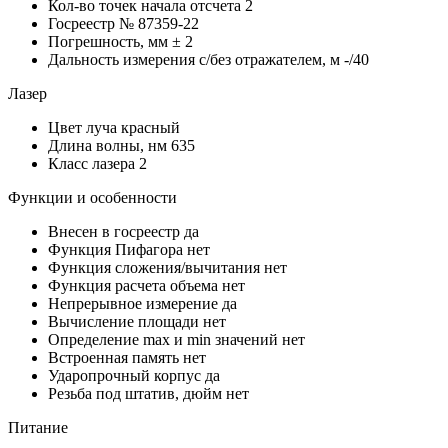
Кол-во точек начала отсчета
2
Госреестр №
87359-22
Погрешность, мм
± 2
Дальность измерения с/без отражателем, м
-/40
Лазер
Цвет луча
красный
Длина волны, нм
635
Класс лазера
2
Функции и особенности
Внесен в госреестр
да
Функция Пифагора
нет
Функция сложения/вычитания
нет
Функция расчета объема
нет
Непрерывное измерение
да
Вычисление площади
нет
Определение mах и min значений
нет
Встроенная память
нет
Ударопрочный корпус
да
Резьба под штатив, дюйм
нет
Питание