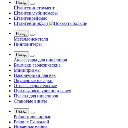
Назад
Штангенинструмент
Штангенглубиномеры
Штангенрейсмас
Штангенциркули
Назад
Металлоискатели
Пинпоинтеры
Назад
Аксессуары для нивелиров
Башмаки геодезические
Минипризмы
Наконечники для вех
Окулярные насадки
Отвесы строительные
Пузырьковые уровни для вех
Пульты для нивелиров
Становые винты
Назад
Рейки нивелирные
Рейки с Е-шкалой
Инварные рейки