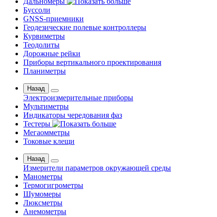
Дальномеры
Буссоли
GNSS-приемники
Геодезические полевые контроллеры
Курвиметры
Теодолиты
Дорожные рейки
Приборы вертикального проектирования
Планиметры
Назад
Электроизмерительные приборы
Мультиметры
Индикаторы чередования фаз
Тестеры
Мегаомметры
Токовые клещи
Назад
Измерители параметров окружающей среды
Манометры
Термогигрометры
Шумомеры
Люксметры
Анемометры