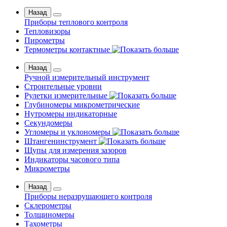
Назад
Приборы теплового контроля
Тепловизоры
Пирометры
Термометры контактные
Назад
Ручной измерительный инструмент
Строительные уровни
Рулетки измерительные
Глубиномеры микрометрические
Нутромеры индикаторные
Секундомеры
Угломеры и уклономеры
Штангенинструмент
Щупы для измерения зазоров
Индикаторы часового типа
Микрометры
Назад
Приборы неразрушающего контроля
Склерометры
Толщиномеры
Тахометры