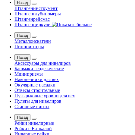
Назад
Штангенинструмент
Штангенглубиномеры
Штангенрейсмас
Штангенциркули
Назад
Металлоискатели
Пинпоинтеры
Назад
Аксессуары для нивелиров
Башмаки геодезические
Минипризмы
Наконечники для вех
Окулярные насадки
Отвесы строительные
Пузырьковые уровни для вех
Пульты для нивелиров
Становые винты
Назад
Рейки нивелирные
Рейки с Е-шкалой
Инварные рейки