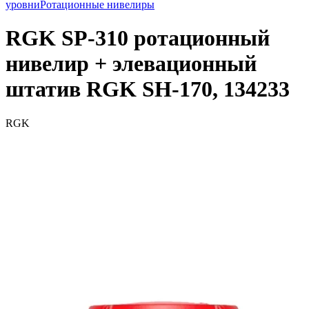
уровни
Ротационные нивелиры
RGK SP-310 ротационный
нивелир + элевационный
штатив RGK SH-170, 134233
RGK