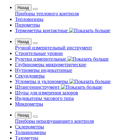
Назад
Приборы теплового контроля
Тепловизоры
Пирометры
Термометры контактные
Назад
Ручной измерительный инструмент
Строительные уровни
Рулетки измерительные
Глубиномеры микрометрические
Нутромеры индикаторные
Секундомеры
Угломеры и уклономеры
Штангенинструмент
Щупы для измерения зазоров
Индикаторы часового типа
Микрометры
Назад
Приборы неразрушающего контроля
Склерометры
Толщиномеры
Тахометры