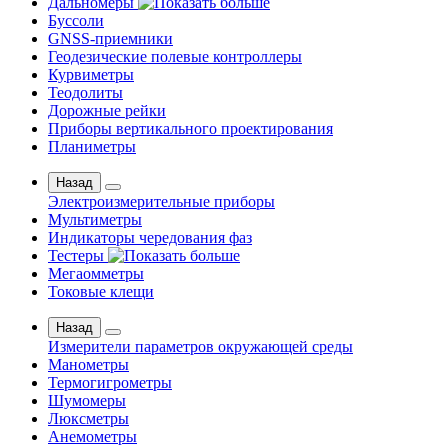
Дальномеры
Буссоли
GNSS-приемники
Геодезические полевые контроллеры
Курвиметры
Теодолиты
Дорожные рейки
Приборы вертикального проектирования
Планиметры
Назад
Электроизмерительные приборы
Мультиметры
Индикаторы чередования фаз
Тестеры
Мегаомметры
Токовые клещи
Назад
Измерители параметров окружающей среды
Манометры
Термогигрометры
Шумомеры
Люксметры
Анемометры