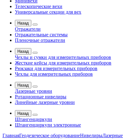
Минивехи
Телескопические вехи
Универсальные секции для вех
Назад
Отражатели
Отражательные системы
Пленочные отражатели
Назад
Чехлы и сумки для измерительных приборов
Жесткие кейсы для измерительных приборов
Рюкзаки для измерительных приборов
Чехлы для измерительных приборов
Назад
Лазерные уровни
Ротационные нивелиры
Линейные лазерные уровни
Назад
Штангенциркули
Штангенциркули электронные
Главная
Геодезическое оборудование
Нивелиры
Лазерные