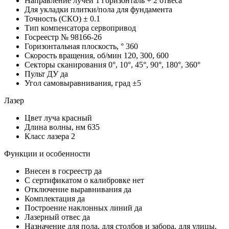
Направление лучей
1 горизонталь + 2 отвеса
Для укладки плитки/пола
для фундамента
Точность (СКО)
± 0.1
Тип компенсатора
сервопривод
Госреестр №
98166-26
Горизонтальная плоскость, °
360
Скорость вращения, об/мин
120, 300, 600
Секторы сканирования
0°, 10°, 45°, 90°, 180°, 360°
Пульт ДУ
да
Угол самовыравнивания, град
±5
Лазер
Цвет луча
красный
Длина волны, нм
635
Класс лазера
2
Функции и особенности
Внесен в госреестр
да
С сертификатом о калибровке
нет
Отключение выравнивания
да
Комплектация
да
Построение наклонных линий
да
Лазерный отвес
да
Назначение
для пола, для столбов и забора, для улицы,