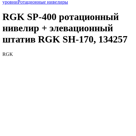
уровни
Ротационные нивелиры
RGK SP-400 ротационный
нивелир + элевационный
штатив RGK SH-170, 134257
RGK