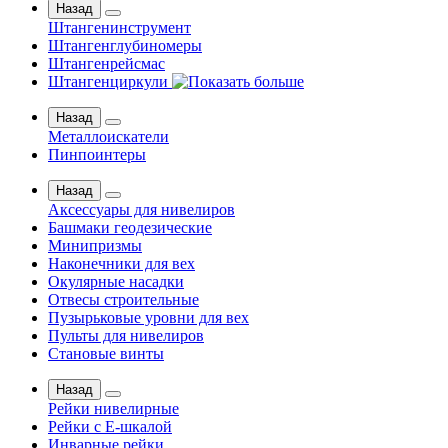
Назад
Штангенинструмент
Штангенглубиномеры
Штангенрейсмас
Штангенциркули
Назад
Металлоискатели
Пинпоинтеры
Назад
Аксессуары для нивелиров
Башмаки геодезические
Минипризмы
Наконечники для вех
Окулярные насадки
Отвесы строительные
Пузырьковые уровни для вех
Пульты для нивелиров
Становые винты
Назад
Рейки нивелирные
Рейки с Е-шкалой
Инварные рейки