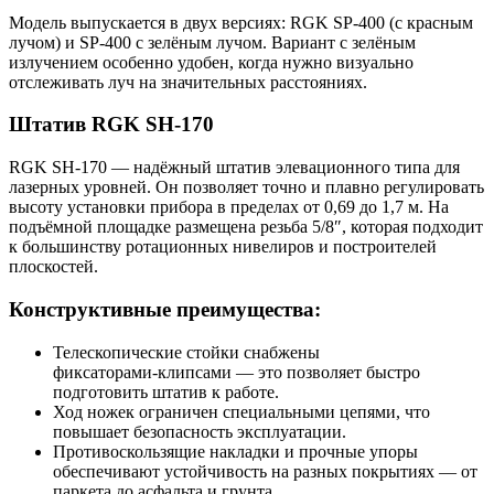
Модель выпускается в двух версиях: RGK SP‑400 (с красным
лучом) и SP‑400 с зелёным лучом. Вариант с зелёным
излучением особенно удобен, когда нужно визуально
отслеживать луч на значительных расстояниях.
Штатив RGK SH‑170
RGK SH‑170 — надёжный штатив элевационного типа для
лазерных уровней. Он позволяет точно и плавно регулировать
высоту установки прибора в пределах от 0,69 до 1,7 м. На
подъёмной площадке размещена резьба 5/8″, которая подходит
к большинству ротационных нивелиров и построителей
плоскостей.
Конструктивные преимущества:
Телескопические стойки снабжены
фиксаторами‑клипсами — это позволяет быстро
подготовить штатив к работе.
Ход ножек ограничен специальными цепями, что
повышает безопасность эксплуатации.
Противоскользящие накладки и прочные упоры
обеспечивают устойчивость на разных покрытиях — от
паркета до асфальта и грунта.