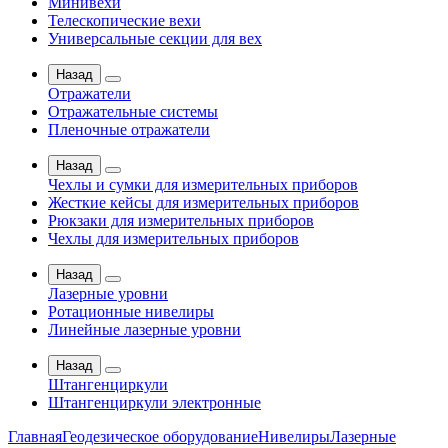
Минивехи
Телескопические вехи
Универсальные секции для вех
Назад
Отражатели
Отражательные системы
Пленочные отражатели
Назад
Чехлы и сумки для измерительных приборов
Жесткие кейсы для измерительных приборов
Рюкзаки для измерительных приборов
Чехлы для измерительных приборов
Назад
Лазерные уровни
Ротационные нивелиры
Линейные лазерные уровни
Назад
Штангенциркули
Штангенциркули электронные
Главная
Геодезическое оборудование
Нивелиры
Лазерные