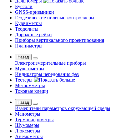
Дальномеры
Буссоли
GNSS-приемники
Геодезические полевые контроллеры
Курвиметры
Теодолиты
Дорожные рейки
Приборы вертикального проектирования
Планиметры
Назад
Электроизмерительные приборы
Мультиметры
Индикаторы чередования фаз
Тестеры
Мегаомметры
Токовые клещи
Назад
Измерители параметров окружающей среды
Манометры
Термогигрометры
Шумомеры
Люксметры
Анемометры