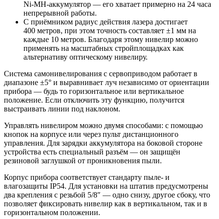
Ni‑MH‑аккумулятор — его хватает примерно на 24 часа
непрерывной работы.
С приёмником радиус действия лазера достигает
400 метров, при этом точность составляет ±1 мм на
каждые 10 метров. Благодаря этому нивелир можно
применять на масштабных стройплощадках как
альтернативу оптическому нивелиру.
Система самонивелирования с сервоприводом работает в
диапазоне ±5° и выравнивает луч независимо от ориентации
прибора — будь то горизонтальное или вертикальное
положение. Если отключить эту функцию, получится
выстраивать линии под наклоном.
Управлять нивелиром можно двумя способами: с помощью
кнопок на корпусе или через пульт дистанционного
управления. Для зарядки аккумулятора на боковой стороне
устройства есть специальный разъём — он защищён
резиновой заглушкой от проникновения пыли.
Корпус прибора соответствует стандарту пыле‑ и
влагозащиты IP54. Для установки на штатив предусмотрены
два крепления с резьбой 5/8″ — одно снизу, другое сбоку, что
позволяет фиксировать нивелир как в вертикальном, так и в
горизонтальном положении.