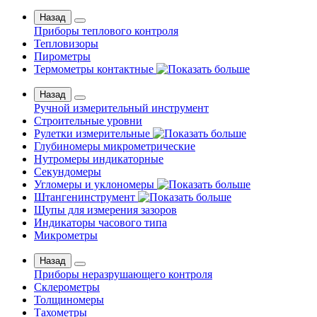
Назад
Приборы теплового контроля
Тепловизоры
Пирометры
Термометры контактные
Назад
Ручной измерительный инструмент
Строительные уровни
Рулетки измерительные
Глубиномеры микрометрические
Нутромеры индикаторные
Секундомеры
Угломеры и уклономеры
Штангенинструмент
Щупы для измерения зазоров
Индикаторы часового типа
Микрометры
Назад
Приборы неразрушающего контроля
Склерометры
Толщиномеры
Тахометры