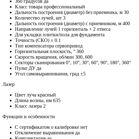
360 градусов
да
Класс товара
профессиональный
Дальность построения (диаметр) без приемника, м
30
Количество лучей, шт
3
Дальность построения (диаметр) с приемником, м
400
Направление лучей
1 горизонталь + 2 отвеса
Для укладки плитки/пола
для фундамента
Точность (СКО)
± 0.1
Тип компенсатора
сервопривод
Горизонтальная плоскость, °
360
Скорость вращения, об/мин
300, 600
Секторы сканирования
0°, 10°, 30°, 60°, 90°, 180°, 360°
Пульт ДУ
да
Угол самовыравнивания, град
±5
Лазер
Цвет луча
красный
Длина волны, нм
635
Класс лазера
2
Функции и особенности
С сертификатом о калибровке
нет
Отключение выравнивания
да
Комплектация
да