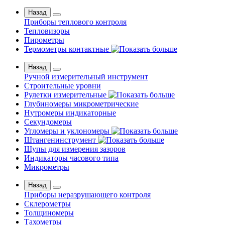
Назад
Приборы теплового контроля
Тепловизоры
Пирометры
Термометры контактные
Назад
Ручной измерительный инструмент
Строительные уровни
Рулетки измерительные
Глубиномеры микрометрические
Нутромеры индикаторные
Секундомеры
Угломеры и уклономеры
Штангенинструмент
Щупы для измерения зазоров
Индикаторы часового типа
Микрометры
Назад
Приборы неразрушающего контроля
Склерометры
Толщиномеры
Тахометры