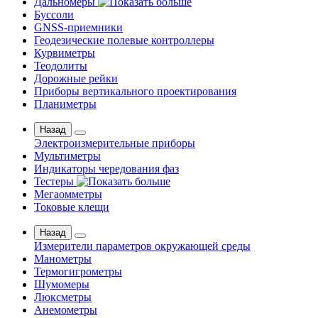
Дальномеры
Буссоли
GNSS-приемники
Геодезические полевые контроллеры
Курвиметры
Теодолиты
Дорожные рейки
Приборы вертикального проектирования
Планиметры
Назад
Электроизмерительные приборы
Мультиметры
Индикаторы чередования фаз
Тестеры
Мегаомметры
Токовые клещи
Назад
Измерители параметров окружающей среды
Манометры
Термогигрометры
Шумомеры
Люксметры
Анемометры