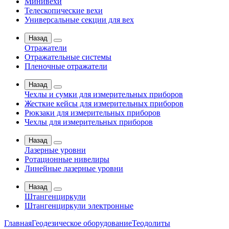
Минивехи
Телескопические вехи
Универсальные секции для вех
Назад
Отражатели
Отражательные системы
Пленочные отражатели
Назад
Чехлы и сумки для измерительных приборов
Жесткие кейсы для измерительных приборов
Рюкзаки для измерительных приборов
Чехлы для измерительных приборов
Назад
Лазерные уровни
Ротационные нивелиры
Линейные лазерные уровни
Назад
Штангенциркули
Штангенциркули электронные
Главная
Геодезическое оборудование
Теодолиты