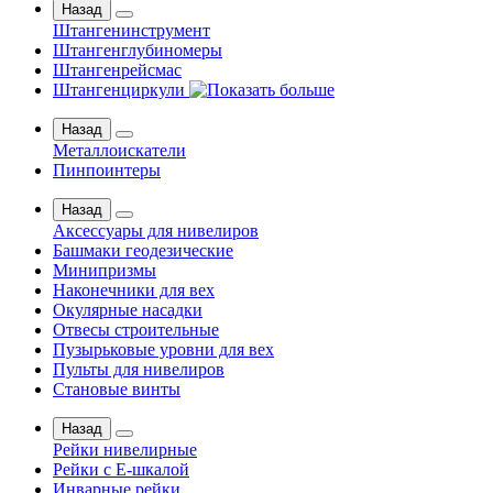
Назад
Штангенинструмент
Штангенглубиномеры
Штангенрейсмас
Штангенциркули
Назад
Металлоискатели
Пинпоинтеры
Назад
Аксессуары для нивелиров
Башмаки геодезические
Минипризмы
Наконечники для вех
Окулярные насадки
Отвесы строительные
Пузырьковые уровни для вех
Пульты для нивелиров
Становые винты
Назад
Рейки нивелирные
Рейки с Е-шкалой
Инварные рейки