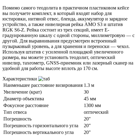
Помимо самого теодолита в практичном пластиковом кейсе
вы получаете комплект, в который входят набор для
юстировки, нитяной отвес, бленда, аккумулятор и зарядное
устройство, а также нивелирная рейка AMO S3 и штатив
RGK S6-Z. Рейка состоит из трех секций, имеет Е-
градуированную шкалу с одной стороны, миллиметровую — с
другой. Для выравнивания предусмотрен встроенный
пузырьковый уровень, а для хранения и переноски — чехол.
Используя штатив с усиленной площадкой увеличенного
размера, вы можете установить теодолит, оптический
нивелир, тахеометр, GNSS-приемник или лазерный сканер на
удобной для работы высоте вплоть до 170 см.
Характеристики
Наименьшее расстояние визирования
1.3 м
Увеличение (крат)
30
Диаметр объектива
45 мм
Фокусное расстояние
1300 мм
Тип отвеса
оптический
Погрешность
20"
Погрешность горизонтального угла
20"
Погрешность вертикального угла
20"