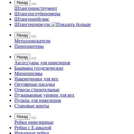
Назад
Штангенинструмент
Штангенглубиномеры
Штангенрейсмас
Штангенциркули
Назад
Металлоискатели
Пинпоинтеры
Назад
Аксессуары для нивелиров
Башмаки геодезические
Минипризмы
Наконечники для вех
Окулярные насадки
Отвесы строительные
Пузырьковые уровни для вех
Пульты для нивелиров
Становые винты
Назад
Рейки нивелирные
Рейки с Е-шкалой
Инварные рейки