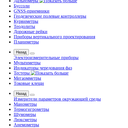
Дальномеры
Буссоли
GNSS-приемники
Геодезические полевые контроллеры
Курвиметры
Теодолиты
Дорожные рейки
Приборы вертикального проектирования
Планиметры
Назад
Электроизмерительные приборы
Мультиметры
Индикаторы чередования фаз
Тестеры
Мегаомметры
Токовые клещи
Назад
Измерители параметров окружающей среды
Манометры
Термогигрометры
Шумомеры
Люксметры
Анемометры