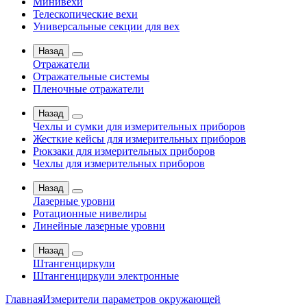
Минивехи
Телескопические вехи
Универсальные секции для вех
Назад
Отражатели
Отражательные системы
Пленочные отражатели
Назад
Чехлы и сумки для измерительных приборов
Жесткие кейсы для измерительных приборов
Рюкзаки для измерительных приборов
Чехлы для измерительных приборов
Назад
Лазерные уровни
Ротационные нивелиры
Линейные лазерные уровни
Назад
Штангенциркули
Штангенциркули электронные
Главная
Измерители параметров окружающей