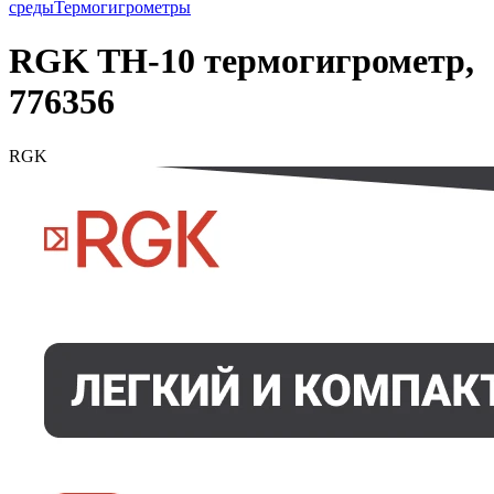
среды
Термогигрометры
RGK TH-10 термогигрометр,
776356
RGK