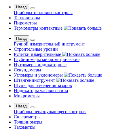
Назад
Приборы теплового контроля
Тепловизоры
Пирометры
Термометры контактные
Назад
Ручной измерительный инструмент
Строительные уровни
Рулетки измерительные
Глубиномеры микрометрические
Нутромеры индикаторные
Секундомеры
Угломеры и уклономеры
Штангенинструмент
Щупы для измерения зазоров
Индикаторы часового типа
Микрометры
Назад
Приборы неразрушающего контроля
Склерометры
Толщиномеры
Тахометры