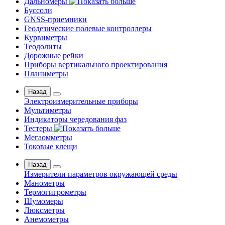
Дальномеры
Буссоли
GNSS-приемники
Геодезические полевые контроллеры
Курвиметры
Теодолиты
Дорожные рейки
Приборы вертикального проектирования
Планиметры
Назад
Электроизмерительные приборы
Мультиметры
Индикаторы чередования фаз
Тестеры
Мегаомметры
Токовые клещи
Назад
Измерители параметров окружающей среды
Манометры
Термогигрометры
Шумомеры
Люксметры
Анемометры