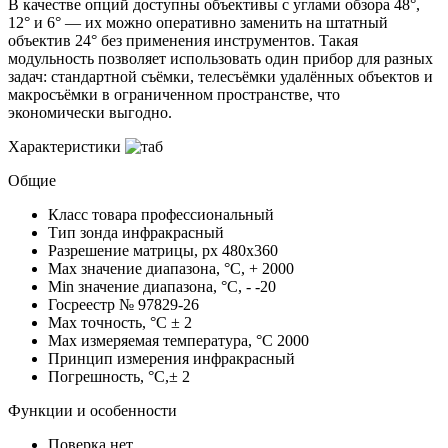
В качестве опций доступны объективы с углами обзора 48°,
12° и 6° — их можно оперативно заменить на штатный
объектив 24° без применения инструментов. Такая
модульность позволяет использовать один прибор для разных
задач: стандартной съёмки, телесъёмки удалённых объектов и
макросъёмки в ограниченном пространстве, что
экономически выгодно.
Характеристики
Общие
Класс товара
профессиональный
Тип зонда
инфракрасный
Разрешение матрицы, px
480x360
Max значение диапазона, °C, +
2000
Min значение диапазона, °C, -
-20
Госреестр №
97829-26
Max точность, °С
± 2
Max измеряемая температура, °С
2000
Принцип измерения
инфракрасный
Погрешность, °C,±
2
Функции и особенности
Поверка
нет