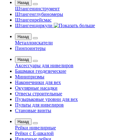
Назад
Штангенинструмент
Штангенглубиномеры
Штангенрейсмас
Штангенциркули
Назад
Металлоискатели
Пинпоинтеры
Назад
Аксессуары для нивелиров
Башмаки геодезические
Минипризмы
Наконечники для вех
Окулярные насадки
Отвесы строительные
Пузырьковые уровни для вех
Пульты для нивелиров
Становые винты
Назад
Рейки нивелирные
Рейки с Е-шкалой
Инварные рейки