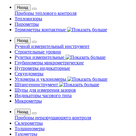
Назад
Приборы теплового контроля
Тепловизоры
Пирометры
Термометры контактные
Назад
Ручной измерительный инструмент
Строительные уровни
Рулетки измерительные
Глубиномеры микрометрические
Нутромеры индикаторные
Секундомеры
Угломеры и уклономеры
Штангенинструмент
Щупы для измерения зазоров
Индикаторы часового типа
Микрометры
Назад
Приборы неразрушающего контроля
Склерометры
Толщиномеры
Тахометры