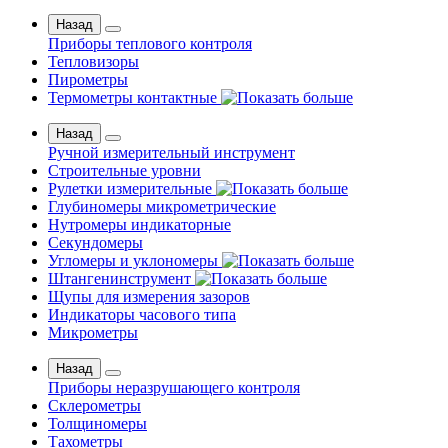
Назад
Приборы теплового контроля
Тепловизоры
Пирометры
Термометры контактные
Назад
Ручной измерительный инструмент
Строительные уровни
Рулетки измерительные
Глубиномеры микрометрические
Нутромеры индикаторные
Секундомеры
Угломеры и уклономеры
Штангенинструмент
Щупы для измерения зазоров
Индикаторы часового типа
Микрометры
Назад
Приборы неразрушающего контроля
Склерометры
Толщиномеры
Тахометры