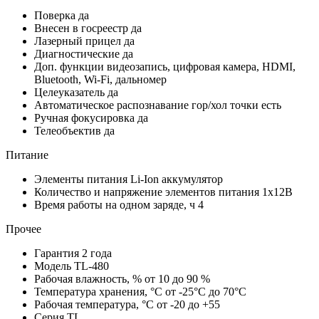
Поверка
да
Внесен в госреестр
да
Лазерный прицел
да
Диагностические
да
Доп. функции
видеозапись, цифровая камера, HDMI,
Bluetooth, Wi-Fi, дальномер
Целеуказатель
да
Автоматическое распознавание гор/хол точки
есть
Ручная фокусировка
да
Телеобъектив
да
Питание
Элементы питания
Li-Ion аккумулятор
Количество и напряжение элементов питания
1х12В
Время работы на одном заряде, ч
4
Прочее
Гарантия
2 года
Модель
TL-480
Рабочая влажность, %
от 10 до 90 %
Температура хранения, °С
от -25°C до 70°C
Рабочая температура, °С
от -20 до +55
Серия
TL