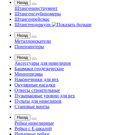
Назад
Штангенинструмент
Штангенглубиномеры
Штангенрейсмас
Штангенциркули
Назад
Металлоискатели
Пинпоинтеры
Назад
Аксессуары для нивелиров
Башмаки геодезические
Минипризмы
Наконечники для вех
Окулярные насадки
Отвесы строительные
Пузырьковые уровни для вех
Пульты для нивелиров
Становые винты
Назад
Рейки нивелирные
Рейки с Е-шкалой
Инварные рейки