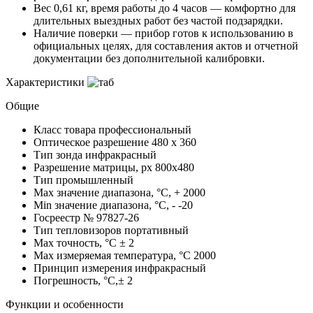
Вес 0,61 кг, время работы до 4 часов — комфортно для
длительных выездных работ без частой подзарядки.
Наличие поверки — прибор готов к использованию в
официальных целях, для составления актов и отчетной
документации без дополнительной калибровки.
Характеристики
Общие
Класс товара
профессиональный
Оптическое разрешение
480 x 360
Тип зонда
инфракрасный
Разрешение матрицы, px
800x480
Тип
промышленный
Max значение диапазона, °C, +
2000
Min значение диапазона, °C, -
-20
Госреестр №
97827-26
Тип тепловизоров
портативный
Max точность, °С
± 2
Max измеряемая температура, °С
2000
Принцип измерения
инфракрасный
Погрешность, °C,±
2
Функции и особенности