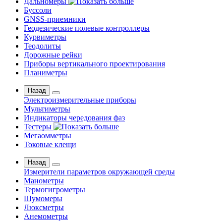
Дальномеры
Буссоли
GNSS-приемники
Геодезические полевые контроллеры
Курвиметры
Теодолиты
Дорожные рейки
Приборы вертикального проектирования
Планиметры
Назад
Электроизмерительные приборы
Мультиметры
Индикаторы чередования фаз
Тестеры
Мегаомметры
Токовые клещи
Назад
Измерители параметров окружающей среды
Манометры
Термогигрометры
Шумомеры
Люксметры
Анемометры