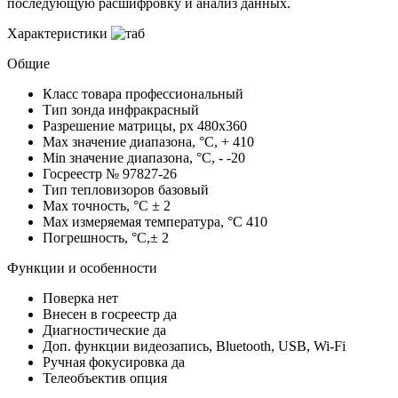
последующую расшифровку и анализ данных.
Характеристики
Общие
Класс товара
профессиональный
Тип зонда
инфракрасный
Разрешение матрицы, px
480x360
Max значение диапазона, °C, +
410
Min значение диапазона, °C, -
-20
Госреестр №
97827-26
Тип тепловизоров
базовый
Max точность, °С
± 2
Max измеряемая температура, °С
410
Погрешность, °C,±
2
Функции и особенности
Поверка
нет
Внесен в госреестр
да
Диагностические
да
Доп. функции
видеозапись, Bluetooth, USB, Wi-Fi
Ручная фокусировка
да
Телеобъектив
опция