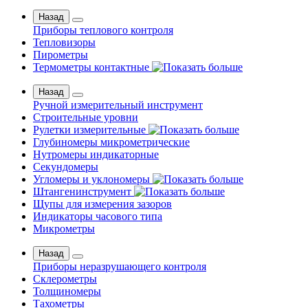
Назад
Приборы теплового контроля
Тепловизоры
Пирометры
Термометры контактные
Назад
Ручной измерительный инструмент
Строительные уровни
Рулетки измерительные
Глубиномеры микрометрические
Нутромеры индикаторные
Секундомеры
Угломеры и уклономеры
Штангенинструмент
Щупы для измерения зазоров
Индикаторы часового типа
Микрометры
Назад
Приборы неразрушающего контроля
Склерометры
Толщиномеры
Тахометры