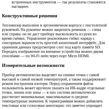
встроенных инструментов — так результаты становятся
нагляднее.
Конструктивные решения
Тепловизор выполнен в эргономичном корпусе с пистолетной
рукояткой. На рукоятке можно закрепить ремешок — слева
или справа: он не даст прибору выскользнуть из руки во
время съёмки. Управление реализовано гибко: наряду с
сенсорным экраном есть простой кнопочный интерфейс. Для
хранения данных предусмотрен слот под карту памяти SD.
Передать изображение на внешние устройства можно двумя
способами — по Wi‑Fi либо через порт Micro HDMI.
Измерительные возможности
Прибор автоматически выделяет на снимке точки с самой
высокой и самой низкой температурой, а также поддерживает
режим построения изотерм. Перед сохранением файла
пользователь может вручную указать на ИК‑кадре отдельные
точки, линии или зоны — в них система автоматически
рассчитает минимальные, максимальные и средние
температурные значения. К термограммам можно добавлять
текстовые или голосовые аннотации: это заметно упрощает