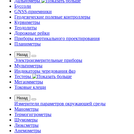
Дальномеры
Буссоли
GNSS-приемники
Геодезические полевые контроллеры
Курвиметры
Теодолиты
Дорожные рейки
Приборы вертикального проектирования
Планиметры
Назад
Электроизмерительные приборы
Мультиметры
Индикаторы чередования фаз
Тестеры
Мегаомметры
Токовые клещи
Назад
Измерители параметров окружающей среды
Манометры
Термогигрометры
Шумомеры
Люксметры
Анемометры