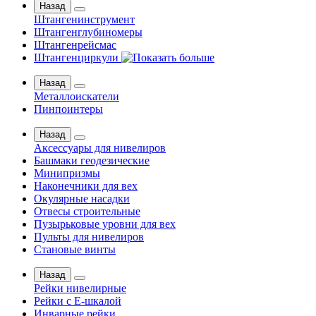
Назад
Штангенинструмент
Штангенглубиномеры
Штангенрейсмас
Штангенциркули
Назад
Металлоискатели
Пинпоинтеры
Назад
Аксессуары для нивелиров
Башмаки геодезические
Минипризмы
Наконечники для вех
Окулярные насадки
Отвесы строительные
Пузырьковые уровни для вех
Пульты для нивелиров
Становые винты
Назад
Рейки нивелирные
Рейки с Е-шкалой
Инварные рейки