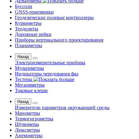
Дальномеры
Буссоли
GNSS-приемники
Геодезические полевые контроллеры
Курвиметры
Теодолиты
Дорожные рейки
Приборы вертикального проектирования
Планиметры
Назад
Электроизмерительные приборы
Мультиметры
Индикаторы чередования фаз
Тестеры
Мегаомметры
Токовые клещи
Назад
Измерители параметров окружающей среды
Манометры
Термогигрометры
Шумомеры
Люксметры
Анемометры