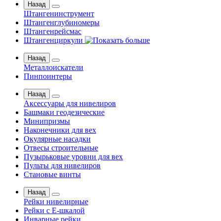
Назад
Штангенинструмент
Штангенглубиномеры
Штангенрейсмас
Штангенциркули
Назад
Металлоискатели
Пинпоинтеры
Назад
Аксессуары для нивелиров
Башмаки геодезические
Минипризмы
Наконечники для вех
Окулярные насадки
Отвесы строительные
Пузырьковые уровни для вех
Пульты для нивелиров
Становые винты
Назад
Рейки нивелирные
Рейки с Е-шкалой
Инварные рейки