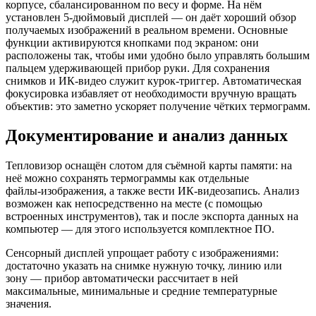
корпусе, сбалансированном по весу и форме. На нём
установлен 5‑дюймовый дисплей — он даёт хороший обзор
получаемых изображений в реальном времени. Основные
функции активируются кнопками под экраном: они
расположены так, чтобы ими удобно было управлять большим
пальцем удерживающей прибор руки. Для сохранения
снимков и ИК‑видео служит курок‑триггер. Автоматическая
фокусировка избавляет от необходимости вручную вращать
объектив: это заметно ускоряет получение чётких термограмм.
Документирование и анализ данных
Тепловизор оснащён слотом для съёмной карты памяти: на
неё можно сохранять термограммы как отдельные
файлы‑изображения, а также вести ИК‑видеозапись. Анализ
возможен как непосредственно на месте (с помощью
встроенных инструментов), так и после экспорта данных на
компьютер — для этого используется комплектное ПО.
Сенсорный дисплей упрощает работу с изображениями:
достаточно указать на снимке нужную точку, линию или
зону — прибор автоматически рассчитает в ней
максимальные, минимальные и средние температурные
значения.