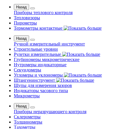
Назад
Приборы теплового контроля
Тепловизоры
Пирометры
Термометры контактные
Назад
Ручной измерительный инструмент
Строительные уровни
Рулетки измерительные
Глубиномеры микрометрические
Нутромеры индикаторные
Секундомеры
Угломеры и уклономеры
Штангенинструмент
Щупы для измерения зазоров
Индикаторы часового типа
Микрометры
Назад
Приборы неразрушающего контроля
Склерометры
Толщиномеры
Тахометры