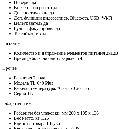
Поверка
да
Внесен в госреестр
да
Диагностические
да
Доп. функции
видеозапись, Bluetooth, USB, Wi-Fi
Целеуказатель
да
Ручная фокусировка
да
Телеобъектив
да
Питание
Количество и напряжение элементов питания
2х12В
Время работы на одном заряде, ч
4
Прочее
Гарантия
2 года
Модель
TL-640 Plus
Рабочая температура, °С
от -20 до +55
Серия
TL
Габариты и вес
Габариты без упаковки, мм
280 x 135 x 136
Вес нетто, кг
1.25
Единица товара
Штука
Вес упакованного товара, кг
6.28