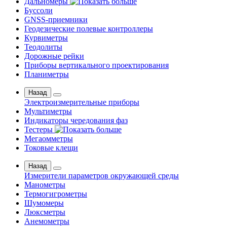
Дальномеры
Буссоли
GNSS-приемники
Геодезические полевые контроллеры
Курвиметры
Теодолиты
Дорожные рейки
Приборы вертикального проектирования
Планиметры
Назад
Электроизмерительные приборы
Мультиметры
Индикаторы чередования фаз
Тестеры
Мегаомметры
Токовые клещи
Назад
Измерители параметров окружающей среды
Манометры
Термогигрометры
Шумомеры
Люксметры
Анемометры