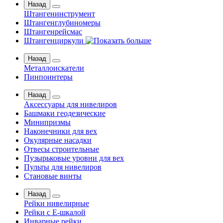
Назад
Штангенинструмент
Штангенглубиномеры
Штангенрейсмас
Штангенциркули
Назад
Металлоискатели
Пинпоинтеры
Назад
Аксессуары для нивелиров
Башмаки геодезические
Минипризмы
Наконечники для вех
Окулярные насадки
Отвесы строительные
Пузырьковые уровни для вех
Пульты для нивелиров
Становые винты
Назад
Рейки нивелирные
Рейки с Е-шкалой
Инварные рейки