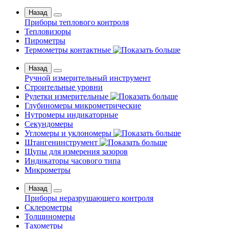
Назад
Приборы теплового контроля
Тепловизоры
Пирометры
Термометры контактные
Назад
Ручной измерительный инструмент
Строительные уровни
Рулетки измерительные
Глубиномеры микрометрические
Нутромеры индикаторные
Секундомеры
Угломеры и уклономеры
Штангенинструмент
Щупы для измерения зазоров
Индикаторы часового типа
Микрометры
Назад
Приборы неразрушающего контроля
Склерометры
Толщиномеры
Тахометры