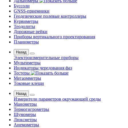
Дальномеры
Буссоли
GNSS-приемники
Геодезические полевые контроллеры
Курвиметры
Теодолиты
Дорожные рейки
Приборы вертикального проектирования
Планиметры
Назад
Электроизмерительные приборы
Мультиметры
Индикаторы чередования фаз
Тестеры
Мегаомметры
Токовые клещи
Назад
Измерители параметров окружающей среды
Манометры
Термогигрометры
Шумомеры
Люксметры
Анемометры