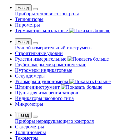
Назад
Приборы теплового контроля
Тепловизоры
Пирометры
Термометры контактные
Назад
Ручной измерительный инструмент
Строительные уровни
Рулетки измерительные
Глубиномеры микрометрические
Нутромеры индикаторные
Секундомеры
Угломеры и уклономеры
Штангенинструмент
Щупы для измерения зазоров
Индикаторы часового типа
Микрометры
Назад
Приборы неразрушающего контроля
Склерометры
Толщиномеры
Тахометры