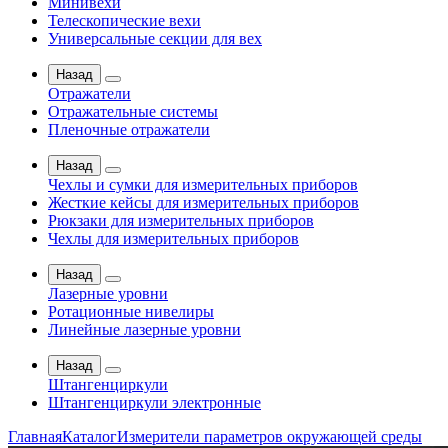
Минивехи
Телескопические вехи
Универсальные секции для вех
Назад
Отражатели
Отражательные системы
Пленочные отражатели
Назад
Чехлы и сумки для измерительных приборов
Жесткие кейсы для измерительных приборов
Рюкзаки для измерительных приборов
Чехлы для измерительных приборов
Назад
Лазерные уровни
Ротационные нивелиры
Линейные лазерные уровни
Назад
Штангенциркули
Штангенциркули электронные
Главная
Каталог
Измерители параметров окружающей среды