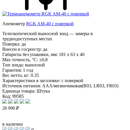
Анемометр
RGK AM-40 с поверкой
Телескопический выносной зонд — замеры в
труднодоступных местах
Поверка:
да
Внесен в госреестр:
да
Габариты без упаковки, мм:
181 x 63 x 40
Max точность, °С:
±0,8
Тип зонда:
выносной
Гарантия:
1 год
Вес нетто, кг:
0.35
Характеристики в заголовке:
с поверкой
Источник питания:
AAA/мизинчиковая(R03, LR03, FR03)
Единица товара:
Штука
Код: 99585
26 990 ₽
в наличии
0