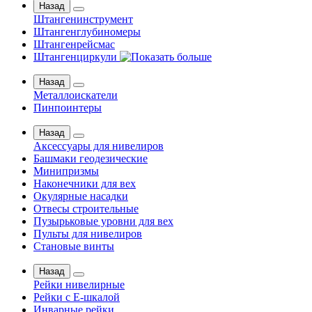
Назад
Штангенинструмент
Штангенглубиномеры
Штангенрейсмас
Штангенциркули
Назад
Металлоискатели
Пинпоинтеры
Назад
Аксессуары для нивелиров
Башмаки геодезические
Минипризмы
Наконечники для вех
Окулярные насадки
Отвесы строительные
Пузырьковые уровни для вех
Пульты для нивелиров
Становые винты
Назад
Рейки нивелирные
Рейки с Е-шкалой
Инварные рейки