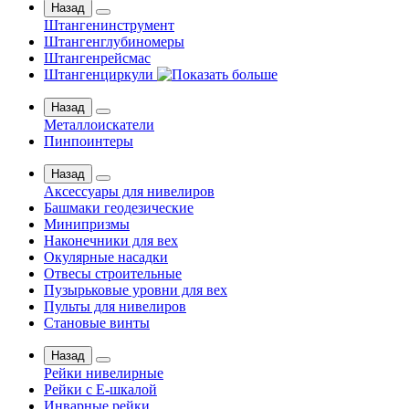
Назад
Штангенинструмент
Штангенглубиномеры
Штангенрейсмас
Штангенциркули
Назад
Металлоискатели
Пинпоинтеры
Назад
Аксессуары для нивелиров
Башмаки геодезические
Минипризмы
Наконечники для вех
Окулярные насадки
Отвесы строительные
Пузырьковые уровни для вех
Пульты для нивелиров
Становые винты
Назад
Рейки нивелирные
Рейки с Е-шкалой
Инварные рейки