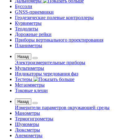
Дальномеры
Буссоли
GNSS-приемники
Геодезические полевые контроллеры
Курвиметры
Теодолиты
Дорожные рейки
Приборы вертикального проектирования
Планиметры
Назад
Электроизмерительные приборы
Мультиметры
Индикаторы чередования фаз
Тестеры
Мегаомметры
Токовые клещи
Назад
Измерители параметров окружающей среды
Манометры
Термогигрометры
Шумомеры
Люксметры
Анемометры