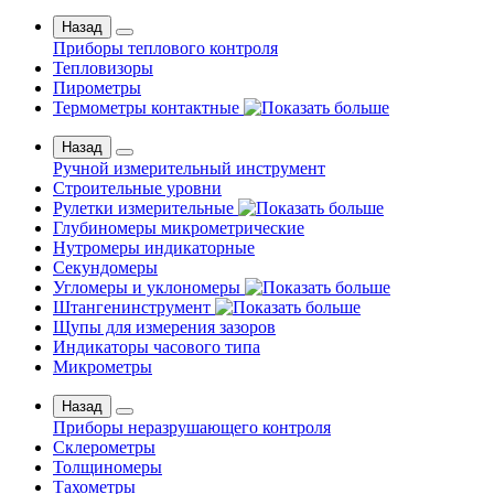
Назад
Приборы теплового контроля
Тепловизоры
Пирометры
Термометры контактные
Назад
Ручной измерительный инструмент
Строительные уровни
Рулетки измерительные
Глубиномеры микрометрические
Нутромеры индикаторные
Секундомеры
Угломеры и уклономеры
Штангенинструмент
Щупы для измерения зазоров
Индикаторы часового типа
Микрометры
Назад
Приборы неразрушающего контроля
Склерометры
Толщиномеры
Тахометры