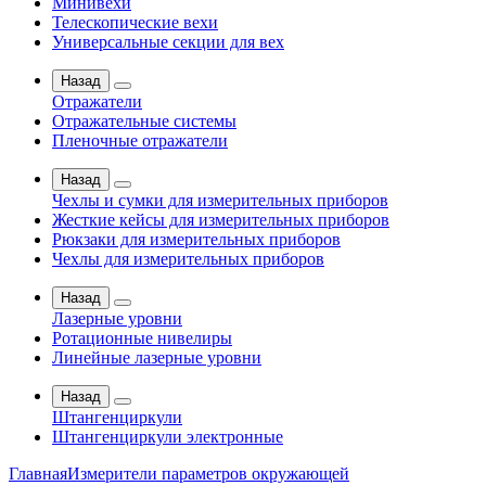
Минивехи
Телескопические вехи
Универсальные секции для вех
Назад
Отражатели
Отражательные системы
Пленочные отражатели
Назад
Чехлы и сумки для измерительных приборов
Жесткие кейсы для измерительных приборов
Рюкзаки для измерительных приборов
Чехлы для измерительных приборов
Назад
Лазерные уровни
Ротационные нивелиры
Линейные лазерные уровни
Назад
Штангенциркули
Штангенциркули электронные
Главная
Измерители параметров окружающей