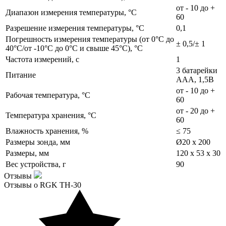
от - 10 до +
Диапазон измерения температуры, °С
60
Разрешение измерения температуры, °С
0,1
Погрешность измерения температуры (от 0°С до
± 0,5/± 1
40°С/от -10°С до 0°С и свыше 45°С), °С
Частота измерений, с
1
3 батарейки
Питание
ААА, 1,5В
от - 10 до +
Рабочая температура, °С
60
от - 20 до +
Температура хранения, °С
60
Влажность хранения, %
≤ 75
Размеры зонда, мм
Ø20 x 200
Размеры, мм
120 х 53 х 30
Вес устройства, г
90
Отзывы
Отзывы о RGK TH-30