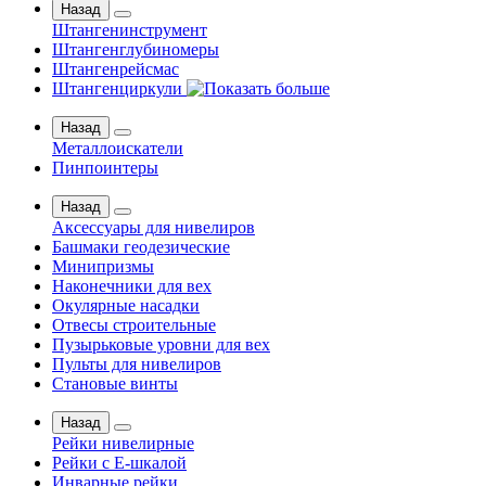
Назад
Штангенинструмент
Штангенглубиномеры
Штангенрейсмас
Штангенциркули
Назад
Металлоискатели
Пинпоинтеры
Назад
Аксессуары для нивелиров
Башмаки геодезические
Минипризмы
Наконечники для вех
Окулярные насадки
Отвесы строительные
Пузырьковые уровни для вех
Пульты для нивелиров
Становые винты
Назад
Рейки нивелирные
Рейки с Е-шкалой
Инварные рейки