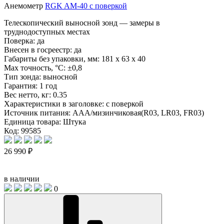
Анемометр
RGK AM-40 с поверкой
Телескопический выносной зонд — замеры в
труднодоступных местах
Поверка:
да
Внесен в госреестр:
да
Габариты без упаковки, мм:
181 x 63 x 40
Max точность, °С:
±0,8
Тип зонда:
выносной
Гарантия:
1 год
Вес нетто, кг:
0.35
Характеристики в заголовке:
с поверкой
Источник питания:
AAA/мизинчиковая(R03, LR03, FR03)
Единица товара:
Штука
Код: 99585
26 990 ₽
в наличии
0