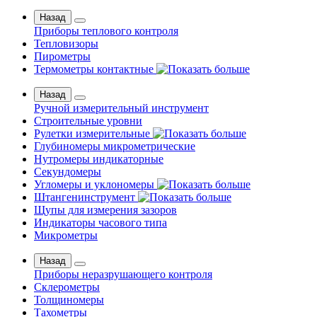
Назад
Приборы теплового контроля
Тепловизоры
Пирометры
Термометры контактные
Назад
Ручной измерительный инструмент
Строительные уровни
Рулетки измерительные
Глубиномеры микрометрические
Нутромеры индикаторные
Секундомеры
Угломеры и уклономеры
Штангенинструмент
Щупы для измерения зазоров
Индикаторы часового типа
Микрометры
Назад
Приборы неразрушающего контроля
Склерометры
Толщиномеры
Тахометры