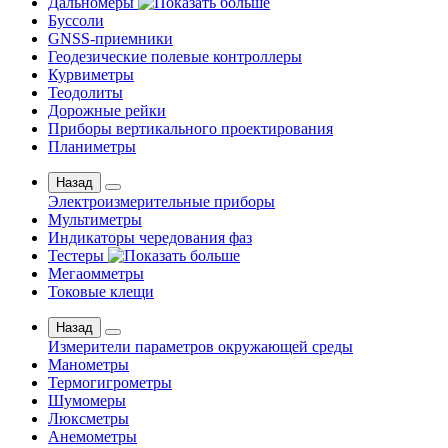
Дальномеры
Буссоли
GNSS-приемники
Геодезические полевые контроллеры
Курвиметры
Теодолиты
Дорожные рейки
Приборы вертикального проектирования
Планиметры
Назад
Электроизмерительные приборы
Мультиметры
Индикаторы чередования фаз
Тестеры
Мегаомметры
Токовые клещи
Назад
Измерители параметров окружающей среды
Манометры
Термогигрометры
Шумомеры
Люксметры
Анемометры