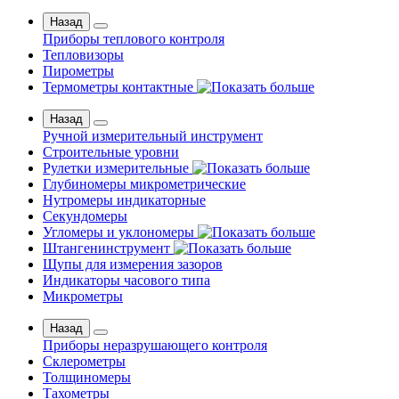
Назад
Приборы теплового контроля
Тепловизоры
Пирометры
Термометры контактные
Назад
Ручной измерительный инструмент
Строительные уровни
Рулетки измерительные
Глубиномеры микрометрические
Нутромеры индикаторные
Секундомеры
Угломеры и уклономеры
Штангенинструмент
Щупы для измерения зазоров
Индикаторы часового типа
Микрометры
Назад
Приборы неразрушающего контроля
Склерометры
Толщиномеры
Тахометры