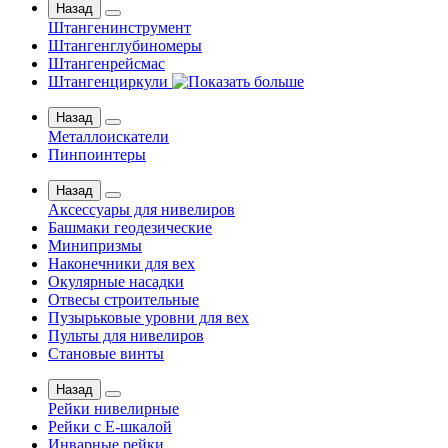
Назад
Штангенинструмент
Штангенглубиномеры
Штангенрейсмас
Штангенциркули
Назад
Металлоискатели
Пинпоинтеры
Назад
Аксессуары для нивелиров
Башмаки геодезические
Минипризмы
Наконечники для вех
Окулярные насадки
Отвесы строительные
Пузырьковые уровни для вех
Пульты для нивелиров
Становые винты
Назад
Рейки нивелирные
Рейки с Е-шкалой
Инварные рейки