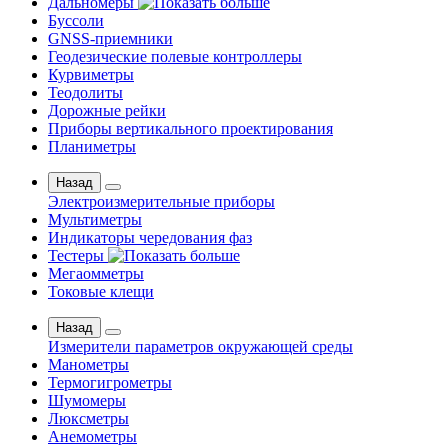
Дальномеры
Буссоли
GNSS-приемники
Геодезические полевые контроллеры
Курвиметры
Теодолиты
Дорожные рейки
Приборы вертикального проектирования
Планиметры
Назад
Электроизмерительные приборы
Мультиметры
Индикаторы чередования фаз
Тестеры
Мегаомметры
Токовые клещи
Назад
Измерители параметров окружающей среды
Манометры
Термогигрометры
Шумомеры
Люксметры
Анемометры