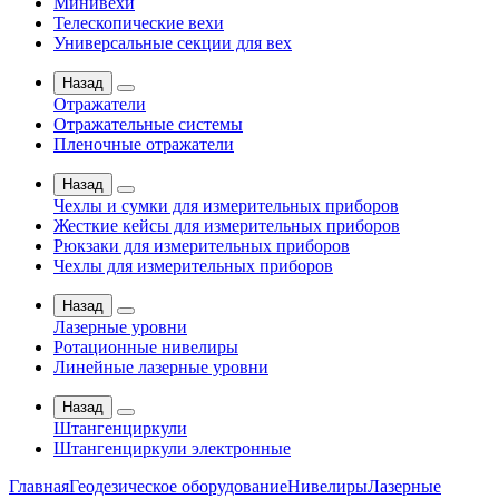
Минивехи
Телескопические вехи
Универсальные секции для вех
Назад
Отражатели
Отражательные системы
Пленочные отражатели
Назад
Чехлы и сумки для измерительных приборов
Жесткие кейсы для измерительных приборов
Рюкзаки для измерительных приборов
Чехлы для измерительных приборов
Назад
Лазерные уровни
Ротационные нивелиры
Линейные лазерные уровни
Назад
Штангенциркули
Штангенциркули электронные
Главная
Геодезическое оборудование
Нивелиры
Лазерные