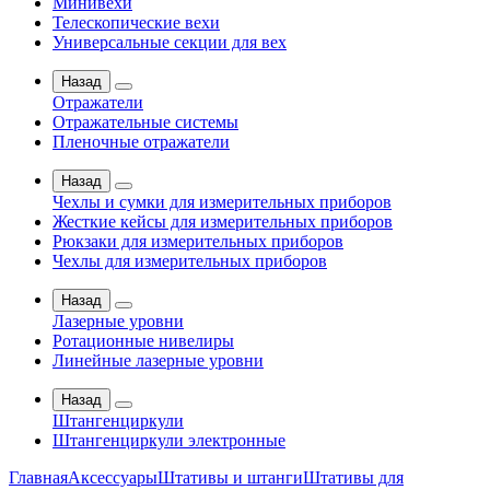
Минивехи
Телескопические вехи
Универсальные секции для вех
Назад
Отражатели
Отражательные системы
Пленочные отражатели
Назад
Чехлы и сумки для измерительных приборов
Жесткие кейсы для измерительных приборов
Рюкзаки для измерительных приборов
Чехлы для измерительных приборов
Назад
Лазерные уровни
Ротационные нивелиры
Линейные лазерные уровни
Назад
Штангенциркули
Штангенциркули электронные
Главная
Аксессуары
Штативы и штанги
Штативы для