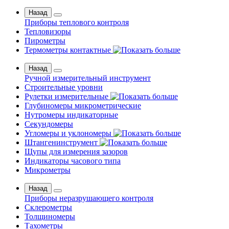
Назад
Приборы теплового контроля
Тепловизоры
Пирометры
Термометры контактные
Назад
Ручной измерительный инструмент
Строительные уровни
Рулетки измерительные
Глубиномеры микрометрические
Нутромеры индикаторные
Секундомеры
Угломеры и уклономеры
Штангенинструмент
Щупы для измерения зазоров
Индикаторы часового типа
Микрометры
Назад
Приборы неразрушающего контроля
Склерометры
Толщиномеры
Тахометры