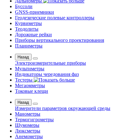
Дальномеры
Буссоли
GNSS-приемники
Геодезические полевые контроллеры
Курвиметры
Теодолиты
Дорожные рейки
Приборы вертикального проектирования
Планиметры
Назад
Электроизмерительные приборы
Мультиметры
Индикаторы чередования фаз
Тестеры
Мегаомметры
Токовые клещи
Назад
Измерители параметров окружающей среды
Манометры
Термогигрометры
Шумомеры
Люксметры
Анемометры