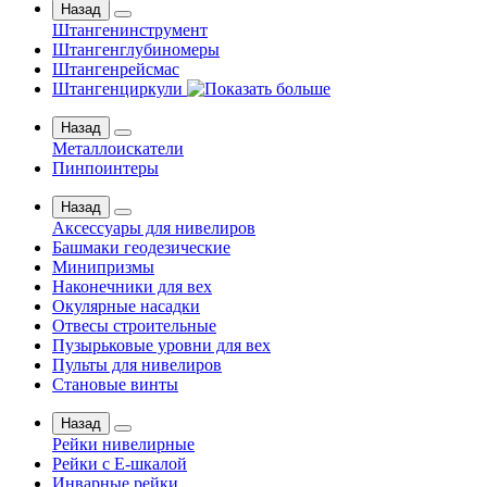
Назад
Штангенинструмент
Штангенглубиномеры
Штангенрейсмас
Штангенциркули
Назад
Металлоискатели
Пинпоинтеры
Назад
Аксессуары для нивелиров
Башмаки геодезические
Минипризмы
Наконечники для вех
Окулярные насадки
Отвесы строительные
Пузырьковые уровни для вех
Пульты для нивелиров
Становые винты
Назад
Рейки нивелирные
Рейки с Е-шкалой
Инварные рейки