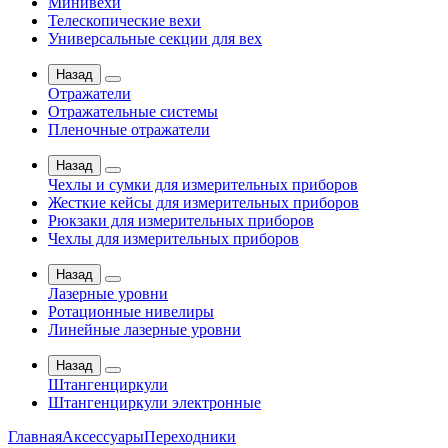
Минивехи
Телескопические вехи
Универсальные секции для вех
Назад
Отражатели
Отражательные системы
Пленочные отражатели
Назад
Чехлы и сумки для измерительных приборов
Жесткие кейсы для измерительных приборов
Рюкзаки для измерительных приборов
Чехлы для измерительных приборов
Назад
Лазерные уровни
Ротационные нивелиры
Линейные лазерные уровни
Назад
Штангенциркули
Штангенциркули электронные
Главная
Аксессуары
Переходники