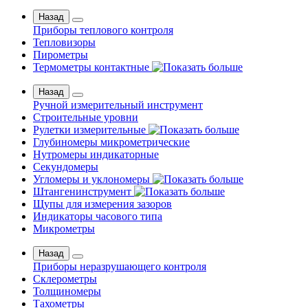
Назад
Приборы теплового контроля
Тепловизоры
Пирометры
Термометры контактные
Назад
Ручной измерительный инструмент
Строительные уровни
Рулетки измерительные
Глубиномеры микрометрические
Нутромеры индикаторные
Секундомеры
Угломеры и уклономеры
Штангенинструмент
Щупы для измерения зазоров
Индикаторы часового типа
Микрометры
Назад
Приборы неразрушающего контроля
Склерометры
Толщиномеры
Тахометры