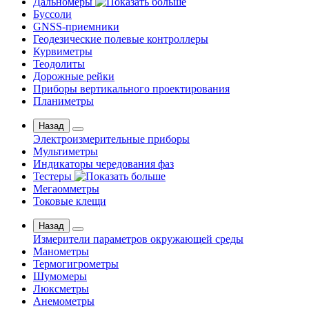
Дальномеры
Буссоли
GNSS-приемники
Геодезические полевые контроллеры
Курвиметры
Теодолиты
Дорожные рейки
Приборы вертикального проектирования
Планиметры
Назад
Электроизмерительные приборы
Мультиметры
Индикаторы чередования фаз
Тестеры
Мегаомметры
Токовые клещи
Назад
Измерители параметров окружающей среды
Манометры
Термогигрометры
Шумомеры
Люксметры
Анемометры