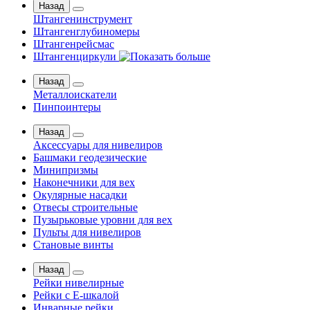
Назад
Штангенинструмент
Штангенглубиномеры
Штангенрейсмас
Штангенциркули
Назад
Металлоискатели
Пинпоинтеры
Назад
Аксессуары для нивелиров
Башмаки геодезические
Минипризмы
Наконечники для вех
Окулярные насадки
Отвесы строительные
Пузырьковые уровни для вех
Пульты для нивелиров
Становые винты
Назад
Рейки нивелирные
Рейки с Е-шкалой
Инварные рейки