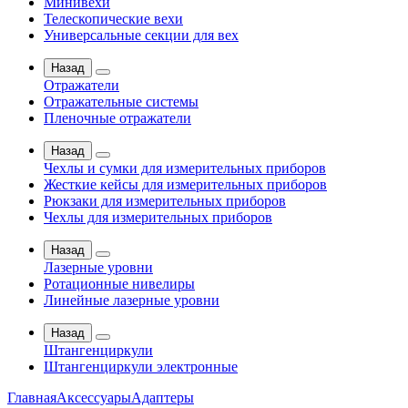
Минивехи
Телескопические вехи
Универсальные секции для вех
Назад
Отражатели
Отражательные системы
Пленочные отражатели
Назад
Чехлы и сумки для измерительных приборов
Жесткие кейсы для измерительных приборов
Рюкзаки для измерительных приборов
Чехлы для измерительных приборов
Назад
Лазерные уровни
Ротационные нивелиры
Линейные лазерные уровни
Назад
Штангенциркули
Штангенциркули электронные
Главная
Аксессуары
Адаптеры