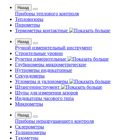
Назад
Приборы теплового контроля
Тепловизоры
Пирометры
Термометры контактные
Назад
Ручной измерительный инструмент
Строительные уровни
Рулетки измерительные
Глубиномеры микрометрические
Нутромеры индикаторные
Секундомеры
Угломеры и уклономеры
Штангенинструмент
Щупы для измерения зазоров
Индикаторы часового типа
Микрометры
Назад
Приборы неразрушающего контроля
Склерометры
Толщиномеры
Тахометры