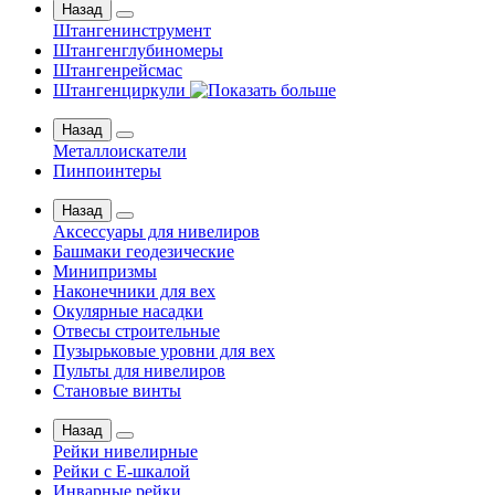
Назад
Штангенинструмент
Штангенглубиномеры
Штангенрейсмас
Штангенциркули
Назад
Металлоискатели
Пинпоинтеры
Назад
Аксессуары для нивелиров
Башмаки геодезические
Минипризмы
Наконечники для вех
Окулярные насадки
Отвесы строительные
Пузырьковые уровни для вех
Пульты для нивелиров
Становые винты
Назад
Рейки нивелирные
Рейки с Е-шкалой
Инварные рейки