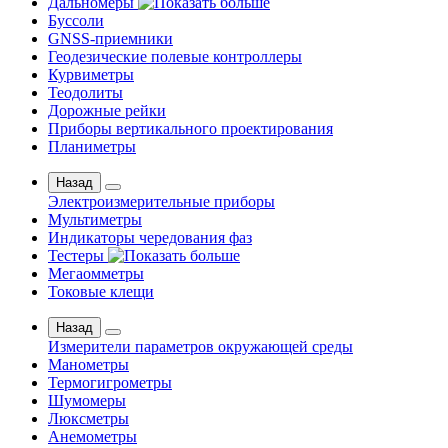
Дальномеры
Буссоли
GNSS-приемники
Геодезические полевые контроллеры
Курвиметры
Теодолиты
Дорожные рейки
Приборы вертикального проектирования
Планиметры
Назад
Электроизмерительные приборы
Мультиметры
Индикаторы чередования фаз
Тестеры
Мегаомметры
Токовые клещи
Назад
Измерители параметров окружающей среды
Манометры
Термогигрометры
Шумомеры
Люксметры
Анемометры