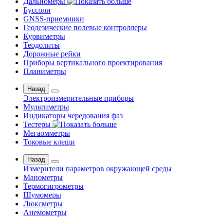
Дальномеры
Буссоли
GNSS-приемники
Геодезические полевые контроллеры
Курвиметры
Теодолиты
Дорожные рейки
Приборы вертикального проектирования
Планиметры
Назад
Электроизмерительные приборы
Мультиметры
Индикаторы чередования фаз
Тестеры
Мегаомметры
Токовые клещи
Назад
Измерители параметров окружающей среды
Манометры
Термогигрометры
Шумомеры
Люксметры
Анемометры