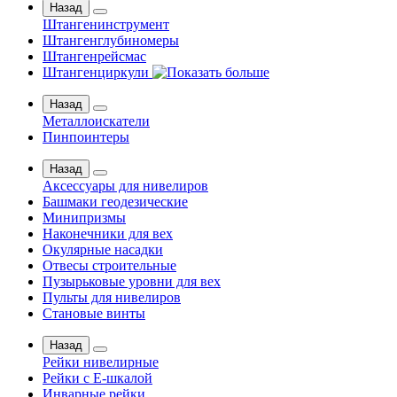
Назад
Штангенинструмент
Штангенглубиномеры
Штангенрейсмас
Штангенциркули
Назад
Металлоискатели
Пинпоинтеры
Назад
Аксессуары для нивелиров
Башмаки геодезические
Минипризмы
Наконечники для вех
Окулярные насадки
Отвесы строительные
Пузырьковые уровни для вех
Пульты для нивелиров
Становые винты
Назад
Рейки нивелирные
Рейки с Е-шкалой
Инварные рейки