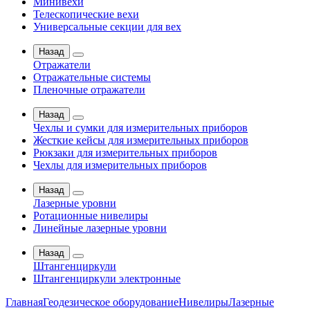
Минивехи
Телескопические вехи
Универсальные секции для вех
Назад
Отражатели
Отражательные системы
Пленочные отражатели
Назад
Чехлы и сумки для измерительных приборов
Жесткие кейсы для измерительных приборов
Рюкзаки для измерительных приборов
Чехлы для измерительных приборов
Назад
Лазерные уровни
Ротационные нивелиры
Линейные лазерные уровни
Назад
Штангенциркули
Штангенциркули электронные
Главная
Геодезическое оборудование
Нивелиры
Лазерные