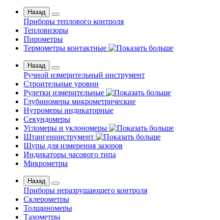
Назад
Приборы теплового контроля
Тепловизоры
Пирометры
Термометры контактные
Назад
Ручной измерительный инструмент
Строительные уровни
Рулетки измерительные
Глубиномеры микрометрические
Нутромеры индикаторные
Секундомеры
Угломеры и уклономеры
Штангенинструмент
Щупы для измерения зазоров
Индикаторы часового типа
Микрометры
Назад
Приборы неразрушающего контроля
Склерометры
Толщиномеры
Тахометры