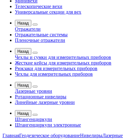
Минивехи
Телескопические вехи
Универсальные секции для вех
Назад
Отражатели
Отражательные системы
Пленочные отражатели
Назад
Чехлы и сумки для измерительных приборов
Жесткие кейсы для измерительных приборов
Рюкзаки для измерительных приборов
Чехлы для измерительных приборов
Назад
Лазерные уровни
Ротационные нивелиры
Линейные лазерные уровни
Назад
Штангенциркули
Штангенциркули электронные
Главная
Геодезическое оборудование
Нивелиры
Лазерные