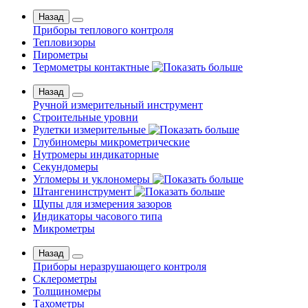
Назад
Приборы теплового контроля
Тепловизоры
Пирометры
Термометры контактные
Назад
Ручной измерительный инструмент
Строительные уровни
Рулетки измерительные
Глубиномеры микрометрические
Нутромеры индикаторные
Секундомеры
Угломеры и уклономеры
Штангенинструмент
Щупы для измерения зазоров
Индикаторы часового типа
Микрометры
Назад
Приборы неразрушающего контроля
Склерометры
Толщиномеры
Тахометры