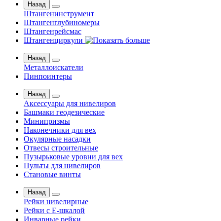
Назад
Штангенинструмент
Штангенглубиномеры
Штангенрейсмас
Штангенциркули
Назад
Металлоискатели
Пинпоинтеры
Назад
Аксессуары для нивелиров
Башмаки геодезические
Минипризмы
Наконечники для вех
Окулярные насадки
Отвесы строительные
Пузырьковые уровни для вех
Пульты для нивелиров
Становые винты
Назад
Рейки нивелирные
Рейки с Е-шкалой
Инварные рейки