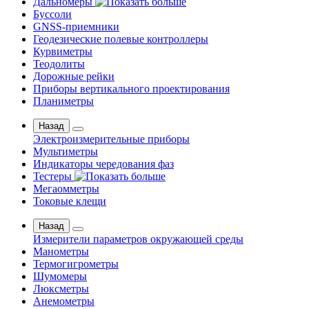
Дальномеры
Буссоли
GNSS-приемники
Геодезические полевые контроллеры
Курвиметры
Теодолиты
Дорожные рейки
Приборы вертикального проектирования
Планиметры
Назад
Электроизмерительные приборы
Мультиметры
Индикаторы чередования фаз
Тестеры
Мегаомметры
Токовые клещи
Назад
Измерители параметров окружающей среды
Манометры
Термогигрометры
Шумомеры
Люксметры
Анемометры