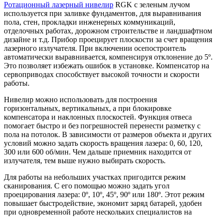
Ротационный лазерный нивелир
RGK с зеленым лучом
используется при заливке фундаментов, для выравнивания
пола, стен, прокладки инженерных коммуникаций,
отделочных работах, дорожном строительстве и ландшафтном
дизайне и т.д. Прибор проецирует плоскости за счет вращения
лазерного излучателя. При включении осепостроитель
автоматически выравнивается, компенсируя отклонение до 5º.
Это позволяет избежать ошибок в установке. Компенсатор на
сервоприводах способствует высокой точности и скорости
работы.
Нивелир можно использовать для построения
горизонтальных, вертикальных, а при блокировке
компенсатора и наклонных плоскостей. Функция отвеса
помогает быстро и без погрешностей перенести разметку с
пола на потолок. В зависимости от размеров объекта и других
условий можно задать скорость вращения лазера: 0, 60, 120,
300 или 600 об/мин. Чем дальше приемник находится от
излучателя, тем выше нужно выбирать скорость.
Для работы на небольших участках пригодится режим
сканирования. С его помощью можно задать угол
проецирования лазера: 0º, 10º, 45º, 90º или 180º. Этот режим
повышает быстродействие, экономит заряд батарей, удобен
при одновременной работе нескольких специалистов на