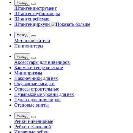
Назад
Штангенинструмент
Штангенглубиномеры
Штангенрейсмас
Штангенциркули
Назад
Металлоискатели
Пинпоинтеры
Назад
Аксессуары для нивелиров
Башмаки геодезические
Минипризмы
Наконечники для вех
Окулярные насадки
Отвесы строительные
Пузырьковые уровни для вех
Пульты для нивелиров
Становые винты
Назад
Рейки нивелирные
Рейки с Е-шкалой
Инварные рейки