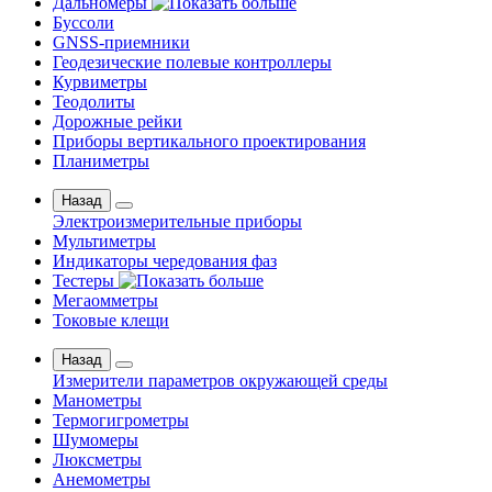
Дальномеры
Буссоли
GNSS-приемники
Геодезические полевые контроллеры
Курвиметры
Теодолиты
Дорожные рейки
Приборы вертикального проектирования
Планиметры
Назад
Электроизмерительные приборы
Мультиметры
Индикаторы чередования фаз
Тестеры
Мегаомметры
Токовые клещи
Назад
Измерители параметров окружающей среды
Манометры
Термогигрометры
Шумомеры
Люксметры
Анемометры