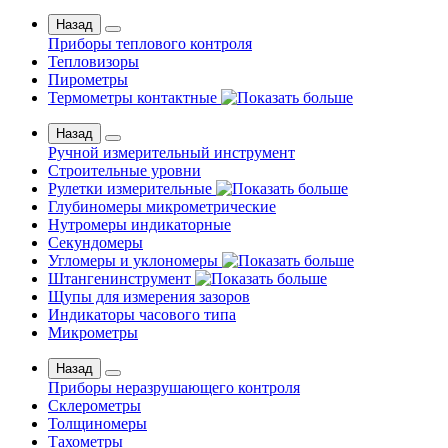
Назад
Приборы теплового контроля
Тепловизоры
Пирометры
Термометры контактные
Назад
Ручной измерительный инструмент
Строительные уровни
Рулетки измерительные
Глубиномеры микрометрические
Нутромеры индикаторные
Секундомеры
Угломеры и уклономеры
Штангенинструмент
Щупы для измерения зазоров
Индикаторы часового типа
Микрометры
Назад
Приборы неразрушающего контроля
Склерометры
Толщиномеры
Тахометры