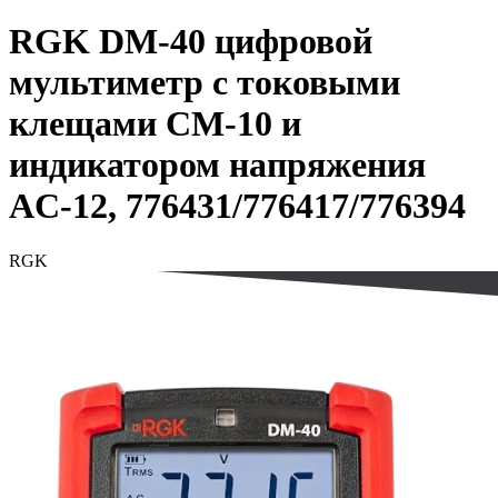
RGK DM-40 цифровой
мультиметр с токовыми
клещами CM-10 и
индикатором напряжения
AC-12, 776431/776417/776394
RGK