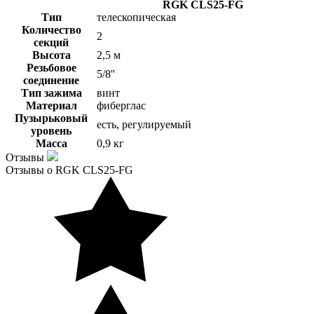
RGK CLS25-FG
Тип
телескопическая
Количество
2
секций
Высота
2,5 м
Резьбовое
5/8''
соединение
Тип зажима
винт
Материал
фиберглас
Пузырьковый
есть, регулируемый
уровень
Масса
0,9 кг
Отзывы
Отзывы о RGK CLS25-FG