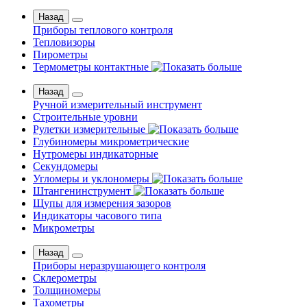
Назад
Приборы теплового контроля
Тепловизоры
Пирометры
Термометры контактные
Назад
Ручной измерительный инструмент
Строительные уровни
Рулетки измерительные
Глубиномеры микрометрические
Нутромеры индикаторные
Секундомеры
Угломеры и уклономеры
Штангенинструмент
Щупы для измерения зазоров
Индикаторы часового типа
Микрометры
Назад
Приборы неразрушающего контроля
Склерометры
Толщиномеры
Тахометры