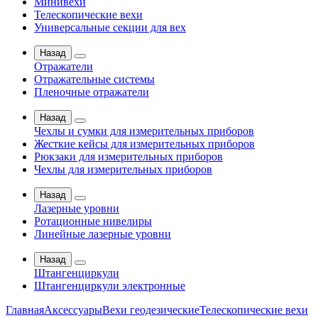
Минивехи
Телескопические вехи
Универсальные секции для вех
Назад
Отражатели
Отражательные системы
Пленочные отражатели
Назад
Чехлы и сумки для измерительных приборов
Жесткие кейсы для измерительных приборов
Рюкзаки для измерительных приборов
Чехлы для измерительных приборов
Назад
Лазерные уровни
Ротационные нивелиры
Линейные лазерные уровни
Назад
Штангенциркули
Штангенциркули электронные
Главная
Аксессуары
Вехи геодезические
Телескопические вехи