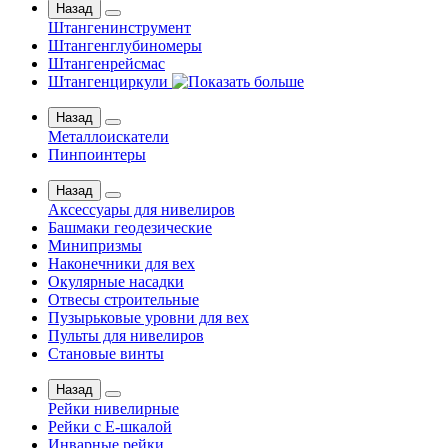
Назад
Штангенинструмент
Штангенглубиномеры
Штангенрейсмас
Штангенциркули
Назад
Металлоискатели
Пинпоинтеры
Назад
Аксессуары для нивелиров
Башмаки геодезические
Минипризмы
Наконечники для вех
Окулярные насадки
Отвесы строительные
Пузырьковые уровни для вех
Пульты для нивелиров
Становые винты
Назад
Рейки нивелирные
Рейки с Е-шкалой
Инварные рейки