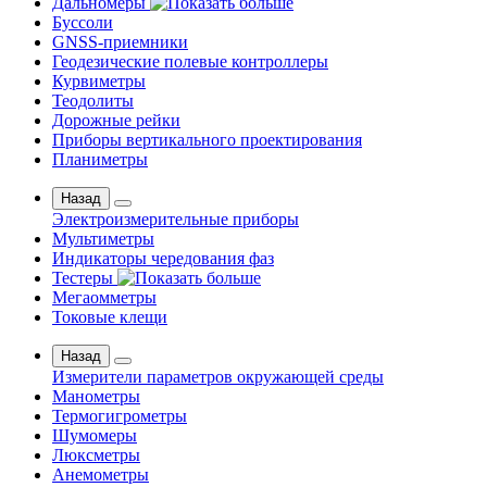
Дальномеры
Буссоли
GNSS-приемники
Геодезические полевые контроллеры
Курвиметры
Теодолиты
Дорожные рейки
Приборы вертикального проектирования
Планиметры
Назад
Электроизмерительные приборы
Мультиметры
Индикаторы чередования фаз
Тестеры
Мегаомметры
Токовые клещи
Назад
Измерители параметров окружающей среды
Манометры
Термогигрометры
Шумомеры
Люксметры
Анемометры