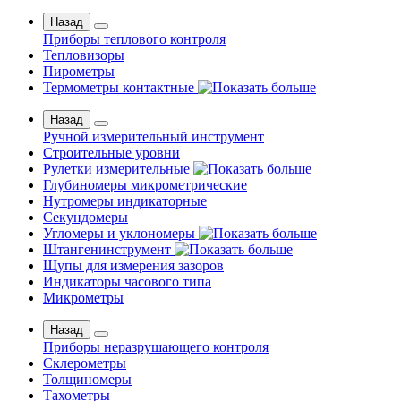
Назад
Приборы теплового контроля
Тепловизоры
Пирометры
Термометры контактные
Назад
Ручной измерительный инструмент
Строительные уровни
Рулетки измерительные
Глубиномеры микрометрические
Нутромеры индикаторные
Секундомеры
Угломеры и уклономеры
Штангенинструмент
Щупы для измерения зазоров
Индикаторы часового типа
Микрометры
Назад
Приборы неразрушающего контроля
Склерометры
Толщиномеры
Тахометры