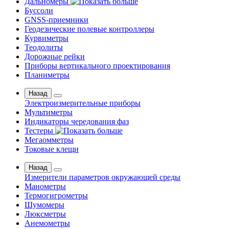
Дальномеры
Буссоли
GNSS-приемники
Геодезические полевые контроллеры
Курвиметры
Теодолиты
Дорожные рейки
Приборы вертикального проектирования
Планиметры
Назад
Электроизмерительные приборы
Мультиметры
Индикаторы чередования фаз
Тестеры
Мегаомметры
Токовые клещи
Назад
Измерители параметров окружающей среды
Манометры
Термогигрометры
Шумомеры
Люксметры
Анемометры