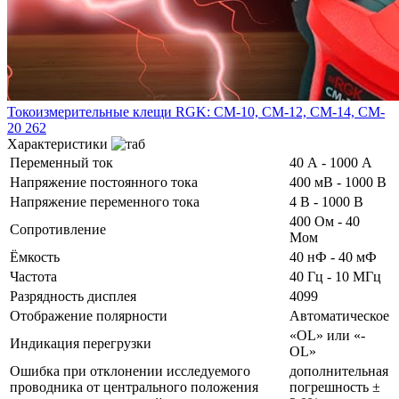
Токоизмерительные клещи RGK: CM-10, CM-12, CM-14, CM-
20 262
Характеристики
Переменный ток
40 А - 1000 A
Напряжение постоянного тока
400 мВ - 1000 В
Напряжение переменного тока
4 В - 1000 В
400 Ом - 40
Сопротивление
Мом
Ёмкость
40 нФ - 40 мФ
Частота
40 Гц - 10 МГц
Разрядность дисплея
4099
Отображение полярности
Автоматическое
«OL» или «-
Индикация перегрузки
OL»
Ошибка при отклонении исследуемого
дополнительная
проводника от центрального положения
погрешность ±