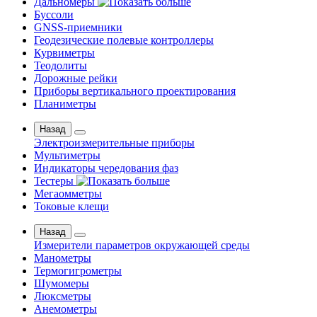
Дальномеры
Буссоли
GNSS-приемники
Геодезические полевые контроллеры
Курвиметры
Теодолиты
Дорожные рейки
Приборы вертикального проектирования
Планиметры
Назад
Электроизмерительные приборы
Мультиметры
Индикаторы чередования фаз
Тестеры
Мегаомметры
Токовые клещи
Назад
Измерители параметров окружающей среды
Манометры
Термогигрометры
Шумомеры
Люксметры
Анемометры