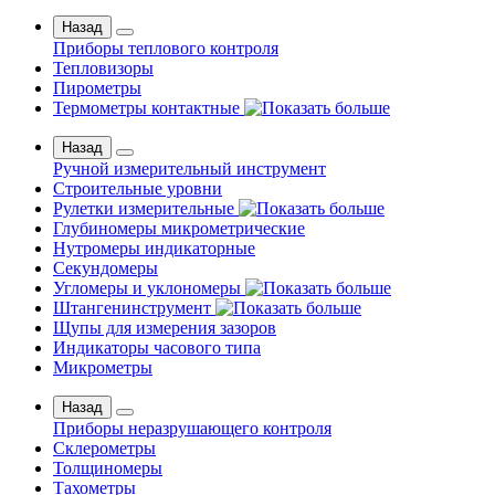
Назад
Приборы теплового контроля
Тепловизоры
Пирометры
Термометры контактные
Назад
Ручной измерительный инструмент
Строительные уровни
Рулетки измерительные
Глубиномеры микрометрические
Нутромеры индикаторные
Секундомеры
Угломеры и уклономеры
Штангенинструмент
Щупы для измерения зазоров
Индикаторы часового типа
Микрометры
Назад
Приборы неразрушающего контроля
Склерометры
Толщиномеры
Тахометры