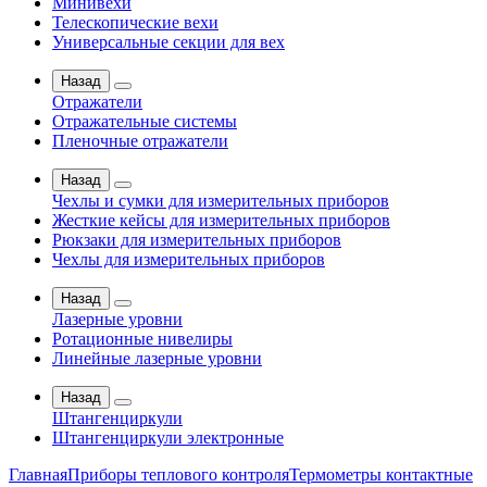
Минивехи
Телескопические вехи
Универсальные секции для вех
Назад
Отражатели
Отражательные системы
Пленочные отражатели
Назад
Чехлы и сумки для измерительных приборов
Жесткие кейсы для измерительных приборов
Рюкзаки для измерительных приборов
Чехлы для измерительных приборов
Назад
Лазерные уровни
Ротационные нивелиры
Линейные лазерные уровни
Назад
Штангенциркули
Штангенциркули электронные
Главная
Приборы теплового контроля
Термометры контактные