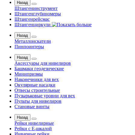
Назад
Штангенинструмент
Штангенглубиномеры
Штангенрейсмас
Штангенциркули
Назад
Металлоискатели
Пинпоинтеры
Назад
Аксессуары для нивелиров
Башмаки геодезические
Минипризмы
Наконечники для вех
Окулярные насадки
Отвесы строительные
Пузырьковые уровни для вех
Пульты для нивелиров
Становые винты
Назад
Рейки нивелирные
Рейки с Е-шкалой
Инварные рейки