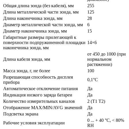
Общая длина зонда (без кабеля), мм
255
Длина металлической части зонда, мм
125
Длина наконечника зонда, мм
28
Диаметр металлической части зонда, мм
6
Диаметр наконечника зонда, мм
15
Габаритные размеры прилегающей к
поверхности подпружиненной площадки
14×6
наконечника зонда, мм
от 450 до 1000 (при
Длина кабеля зонда, мм
нормальном
растяжении)
Масса зонда, г, не более
100
Разрешающая способность дисплея
0,1°С
прибора
Автоматическое отключение питания
Да
Индикация низкого заряда батареи
Да
Количество измерительных каналов
2 (T1 T2)
Отображение MAX/MIN/AVG значений
Да
Подсветка экрана
Да
0 ... + 40 °C, < 80%
Рабочие условия эксплуатации
RH