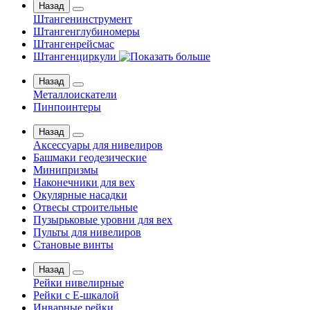
Назад
Штангенинструмент
Штангенглубиномеры
Штангенрейсмас
Штангенциркули
Назад
Металлоискатели
Пинпоинтеры
Назад
Аксессуары для нивелиров
Башмаки геодезические
Минипризмы
Наконечники для вех
Окулярные насадки
Отвесы строительные
Пузырьковые уровни для вех
Пульты для нивелиров
Становые винты
Назад
Рейки нивелирные
Рейки с Е-шкалой
Инварные рейки