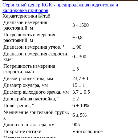
Сервисный центр RGK - предпродажная подготовка и
калибровка приборов
Характеристики
Диапазон измерения
3 - 1500
расстояний, м
Погрешность измерения
± 0,8
расстояний, м
Диапазон измерения углов, °
± 90
Диапазон измерения скорости,
0 - 300
км/ч
Погрешность измерения
± 5
скорости, км/ч
Диаметр объектива, мм
23,7 ± 1
Диаметр окуляра, мм
15 ± 1
Диаметр выходного зрачка, мм
3,7 ± 0,5
Диоптрийная настройка, °
± 2
Поле зрения, °
6 ± 10%
Увеличение зрительной трубы,
6 ± 5%
х
Длина волны лазера, нм
905
Покрытие оптики
многослойное