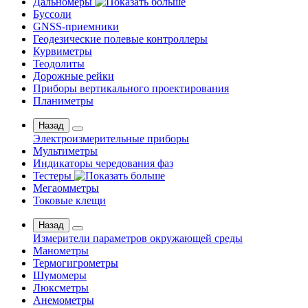
Дальномеры
Буссоли
GNSS-приемники
Геодезические полевые контроллеры
Курвиметры
Теодолиты
Дорожные рейки
Приборы вертикального проектирования
Планиметры
Назад
Электроизмерительные приборы
Мультиметры
Индикаторы чередования фаз
Тестеры
Мегаомметры
Токовые клещи
Назад
Измерители параметров окружающей среды
Манометры
Термогигрометры
Шумомеры
Люксметры
Анемометры