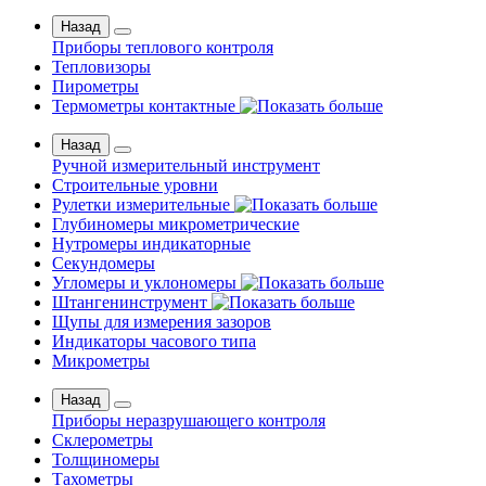
Назад
Приборы теплового контроля
Тепловизоры
Пирометры
Термометры контактные
Назад
Ручной измерительный инструмент
Строительные уровни
Рулетки измерительные
Глубиномеры микрометрические
Нутромеры индикаторные
Секундомеры
Угломеры и уклономеры
Штангенинструмент
Щупы для измерения зазоров
Индикаторы часового типа
Микрометры
Назад
Приборы неразрушающего контроля
Склерометры
Толщиномеры
Тахометры