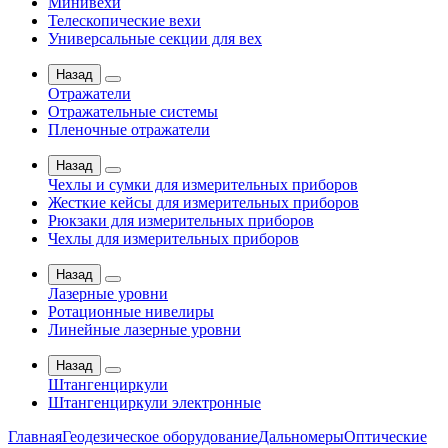
Минивехи
Телескопические вехи
Универсальные секции для вех
Назад
Отражатели
Отражательные системы
Пленочные отражатели
Назад
Чехлы и сумки для измерительных приборов
Жесткие кейсы для измерительных приборов
Рюкзаки для измерительных приборов
Чехлы для измерительных приборов
Назад
Лазерные уровни
Ротационные нивелиры
Линейные лазерные уровни
Назад
Штангенциркули
Штангенциркули электронные
Главная
Геодезическое оборудование
Дальномеры
Оптические