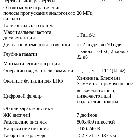
вертикальной развертки
Отключаемое ограничение
полосы пропускания аналогового
20 МГц
сигнала
Горизонтальная система
Максимальная частота
1 Гвыб/с
дискретизации
Диапазон временной развертки
от 2 нс/дел до 50 с/дел
1 канал – 64 кб, 2 канала –
Глубина памяти
32 кб
Математические операции
Операции над осциллограммами
＋, －, ×, ÷, FFT (БПФ)
Хэннинга, Блэкмана,
Оконные функции для БПФ
Хэмминга, прямоугольное
высокочастотный,
Цифровой фильтр
низкочастотный,
подавление полосы
Общие характеристики
ЖК-дисплей
7 дюймов
Разрешение дисплея
800х480 пикселей
Напряжение питания
~100-240 В
Габаритные размеры
152 х 311 х 137 мм