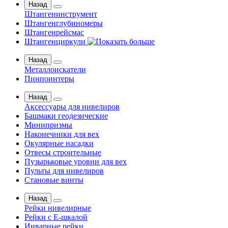
Назад
Штангенинструмент
Штангенглубиномеры
Штангенрейсмас
Штангенциркули
Назад
Металлоискатели
Пинпоинтеры
Назад
Аксессуары для нивелиров
Башмаки геодезические
Минипризмы
Наконечники для вех
Окулярные насадки
Отвесы строительные
Пузырьковые уровни для вех
Пульты для нивелиров
Становые винты
Назад
Рейки нивелирные
Рейки с Е-шкалой
Инварные рейки