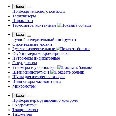
Назад
Приборы теплового контроля
Тепловизоры
Пирометры
Термометры контактные
Назад
Ручной измерительный инструмент
Строительные уровни
Рулетки измерительные
Глубиномеры микрометрические
Нутромеры индикаторные
Секундомеры
Угломеры и уклономеры
Штангенинструмент
Щупы для измерения зазоров
Индикаторы часового типа
Микрометры
Назад
Приборы неразрушающего контроля
Склерометры
Толщиномеры
Тахометры