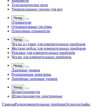
Минивехи
Телескопические вехи
Универсальные секции для вех
Назад
Отражатели
Отражательные системы
Пленочные отражатели
Назад
Чехлы и сумки для измерительных приборов
Жесткие кейсы для измерительных приборов
Рюкзаки для измерительных приборов
Чехлы для измерительных приборов
Назад
Лазерные уровни
Ротационные нивелиры
Линейные лазерные уровни
Назад
Штангенциркули
Штангенциркули электронные
Главная
Радиоизмерительные приборы
Осциллографы