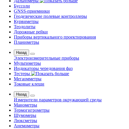
Дальномеры
Буссоли
GNSS-приемники
Геодезические полевые контроллеры
Курвиметры
Теодолиты
Дорожные рейки
Приборы вертикального проектирования
Планиметры
Назад
Электроизмерительные приборы
Мультиметры
Индикаторы чередования фаз
Тестеры
Мегаомметры
Токовые клещи
Назад
Измерители параметров окружающей среды
Манометры
Термогигрометры
Шумомеры
Люксметры
Анемометры