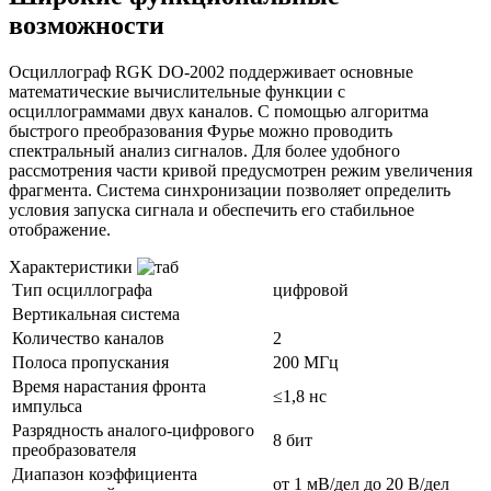
возможности
Осциллограф RGK DO-2002 поддерживает основные
математические вычислительные функции с
осциллограммами двух каналов. С помощью алгоритма
быстрого преобразования Фурье можно проводить
спектральный анализ сигналов. Для более удобного
рассмотрения части кривой предусмотрен режим увеличения
фрагмента. Система синхронизации позволяет определить
условия запуска сигнала и обеспечить его стабильное
отображение.
Характеристики
Тип осциллографа
цифровой
Вертикальная система
Количество каналов
2
Полоса пропускания
200 МГц
Время нарастания фронта
≤1,8 нс
импульса
Разрядность аналого-цифрового
8 бит
преобразователя
Диапазон коэффициента
от 1 мВ/дел до 20 В/дел