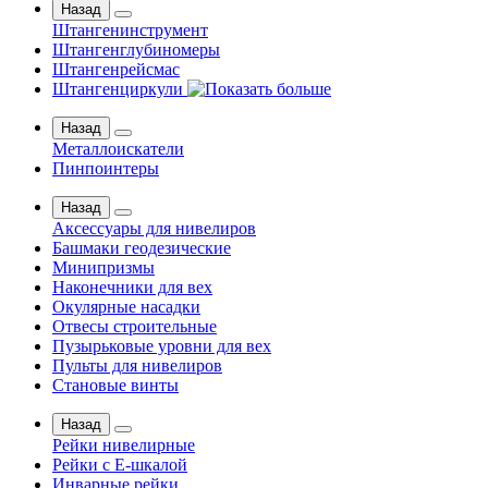
Назад
Штангенинструмент
Штангенглубиномеры
Штангенрейсмас
Штангенциркули
Назад
Металлоискатели
Пинпоинтеры
Назад
Аксессуары для нивелиров
Башмаки геодезические
Минипризмы
Наконечники для вех
Окулярные насадки
Отвесы строительные
Пузырьковые уровни для вех
Пульты для нивелиров
Становые винты
Назад
Рейки нивелирные
Рейки с Е-шкалой
Инварные рейки