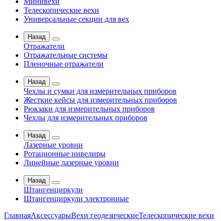
Минивехи
Телескопические вехи
Универсальные секции для вех
Назад
Отражатели
Отражательные системы
Пленочные отражатели
Назад
Чехлы и сумки для измерительных приборов
Жесткие кейсы для измерительных приборов
Рюкзаки для измерительных приборов
Чехлы для измерительных приборов
Назад
Лазерные уровни
Ротационные нивелиры
Линейные лазерные уровни
Назад
Штангенциркули
Штангенциркули электронные
Главная
Аксессуары
Вехи геодезические
Телескопические вехи