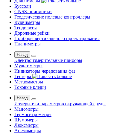
Дальномеры
Буссоли
GNSS-приемники
Геодезические полевые контроллеры
Курвиметры
Теодолиты
Дорожные рейки
Приборы вертикального проектирования
Планиметры
Назад
Электроизмерительные приборы
Мультиметры
Индикаторы чередования фаз
Тестеры
Мегаомметры
Токовые клещи
Назад
Измерители параметров окружающей среды
Манометры
Термогигрометры
Шумомеры
Люксметры
Анемометры