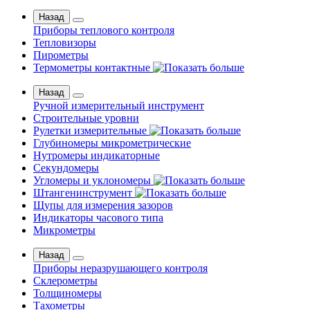
Назад
Приборы теплового контроля
Тепловизоры
Пирометры
Термометры контактные
Назад
Ручной измерительный инструмент
Строительные уровни
Рулетки измерительные
Глубиномеры микрометрические
Нутромеры индикаторные
Секундомеры
Угломеры и уклономеры
Штангенинструмент
Щупы для измерения зазоров
Индикаторы часового типа
Микрометры
Назад
Приборы неразрушающего контроля
Склерометры
Толщиномеры
Тахометры