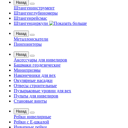
Назад
Штангенинструмент
Штангенглубиномеры
Штангенрейсмас
Штангенциркули
Назад
Металлоискатели
Пинпоинтеры
Назад
Аксессуары для нивелиров
Башмаки геодезические
Минипризмы
Наконечники для вех
Окулярные насадки
Отвесы строительные
Пузырьковые уровни для вех
Пульты для нивелиров
Становые винты
Назад
Рейки нивелирные
Рейки с Е-шкалой
Инварные рейки