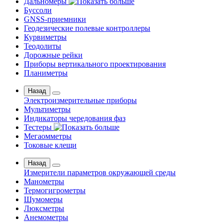
Дальномеры
Буссоли
GNSS-приемники
Геодезические полевые контроллеры
Курвиметры
Теодолиты
Дорожные рейки
Приборы вертикального проектирования
Планиметры
Назад
Электроизмерительные приборы
Мультиметры
Индикаторы чередования фаз
Тестеры
Мегаомметры
Токовые клещи
Назад
Измерители параметров окружающей среды
Манометры
Термогигрометры
Шумомеры
Люксметры
Анемометры