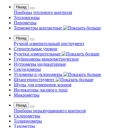
Назад
Приборы теплового контроля
Тепловизоры
Пирометры
Термометры контактные
Назад
Ручной измерительный инструмент
Строительные уровни
Рулетки измерительные
Глубиномеры микрометрические
Нутромеры индикаторные
Секундомеры
Угломеры и уклономеры
Штангенинструмент
Щупы для измерения зазоров
Индикаторы часового типа
Микрометры
Назад
Приборы неразрушающего контроля
Склерометры
Толщиномеры
Тахометры