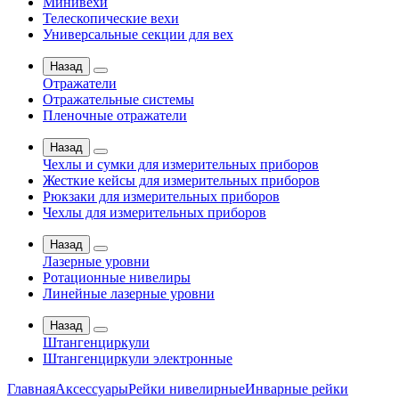
Минивехи
Телескопические вехи
Универсальные секции для вех
Назад
Отражатели
Отражательные системы
Пленочные отражатели
Назад
Чехлы и сумки для измерительных приборов
Жесткие кейсы для измерительных приборов
Рюкзаки для измерительных приборов
Чехлы для измерительных приборов
Назад
Лазерные уровни
Ротационные нивелиры
Линейные лазерные уровни
Назад
Штангенциркули
Штангенциркули электронные
Главная
Аксессуары
Рейки нивелирные
Инварные рейки