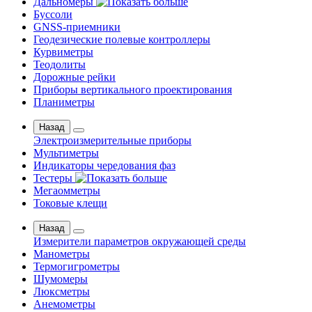
Дальномеры
Буссоли
GNSS-приемники
Геодезические полевые контроллеры
Курвиметры
Теодолиты
Дорожные рейки
Приборы вертикального проектирования
Планиметры
Назад
Электроизмерительные приборы
Мультиметры
Индикаторы чередования фаз
Тестеры
Мегаомметры
Токовые клещи
Назад
Измерители параметров окружающей среды
Манометры
Термогигрометры
Шумомеры
Люксметры
Анемометры