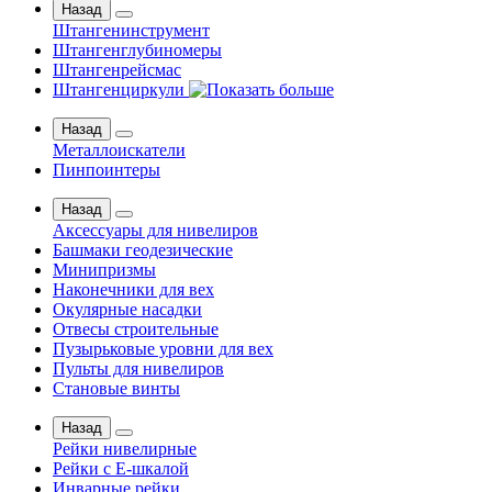
Назад
Штангенинструмент
Штангенглубиномеры
Штангенрейсмас
Штангенциркули
Назад
Металлоискатели
Пинпоинтеры
Назад
Аксессуары для нивелиров
Башмаки геодезические
Минипризмы
Наконечники для вех
Окулярные насадки
Отвесы строительные
Пузырьковые уровни для вех
Пульты для нивелиров
Становые винты
Назад
Рейки нивелирные
Рейки с Е-шкалой
Инварные рейки