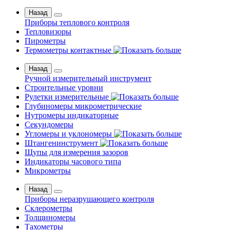
Назад
Приборы теплового контроля
Тепловизоры
Пирометры
Термометры контактные
Назад
Ручной измерительный инструмент
Строительные уровни
Рулетки измерительные
Глубиномеры микрометрические
Нутромеры индикаторные
Секундомеры
Угломеры и уклономеры
Штангенинструмент
Щупы для измерения зазоров
Индикаторы часового типа
Микрометры
Назад
Приборы неразрушающего контроля
Склерометры
Толщиномеры
Тахометры