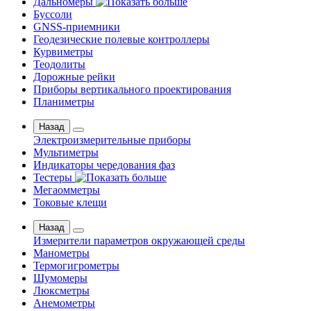
Дальномеры
Буссоли
GNSS-приемники
Геодезические полевые контроллеры
Курвиметры
Теодолиты
Дорожные рейки
Приборы вертикального проектирования
Планиметры
Назад
Электроизмерительные приборы
Мультиметры
Индикаторы чередования фаз
Тестеры
Мегаомметры
Токовые клещи
Назад
Измерители параметров окружающей среды
Манометры
Термогигрометры
Шумомеры
Люксметры
Анемометры