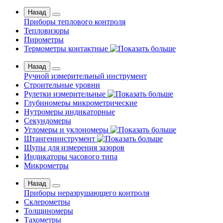
Назад
Приборы теплового контроля
Тепловизоры
Пирометры
Термометры контактные
Назад
Ручной измерительный инструмент
Строительные уровни
Рулетки измерительные
Глубиномеры микрометрические
Нутромеры индикаторные
Секундомеры
Угломеры и уклономеры
Штангенинструмент
Щупы для измерения зазоров
Индикаторы часового типа
Микрометры
Назад
Приборы неразрушающего контроля
Склерометры
Толщиномеры
Тахометры