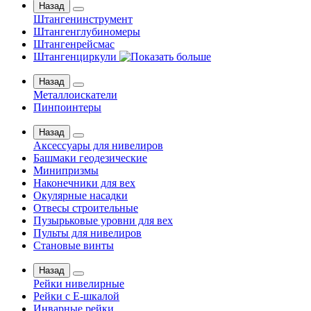
Назад
Штангенинструмент
Штангенглубиномеры
Штангенрейсмас
Штангенциркули
Назад
Металлоискатели
Пинпоинтеры
Назад
Аксессуары для нивелиров
Башмаки геодезические
Минипризмы
Наконечники для вех
Окулярные насадки
Отвесы строительные
Пузырьковые уровни для вех
Пульты для нивелиров
Становые винты
Назад
Рейки нивелирные
Рейки с Е-шкалой
Инварные рейки