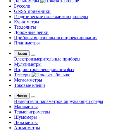
Дальномеры
Буссоли
GNSS-приемники
Геодезические полевые контроллеры
Курвиметры
Теодолиты
Дорожные рейки
Приборы вертикального проектирования
Планиметры
Назад
Электроизмерительные приборы
Мультиметры
Индикаторы чередования фаз
Тестеры
Мегаомметры
Токовые клещи
Назад
Измерители параметров окружающей среды
Манометры
Термогигрометры
Шумомеры
Люксметры
Анемометры