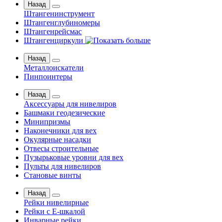
Назад
Штангенинструмент
Штангенглубиномеры
Штангенрейсмас
Штангенциркули
Назад
Металлоискатели
Пинпоинтеры
Назад
Аксессуары для нивелиров
Башмаки геодезические
Минипризмы
Наконечники для вех
Окулярные насадки
Отвесы строительные
Пузырьковые уровни для вех
Пульты для нивелиров
Становые винты
Назад
Рейки нивелирные
Рейки с Е-шкалой
Инварные рейки