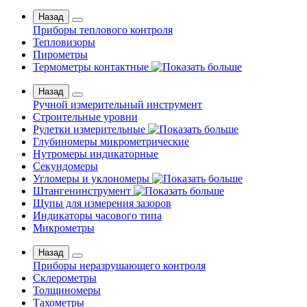
Назад
Приборы теплового контроля
Тепловизоры
Пирометры
Термометры контактные
Назад
Ручной измерительный инструмент
Строительные уровни
Рулетки измерительные
Глубиномеры микрометрические
Нутромеры индикаторные
Секундомеры
Угломеры и уклономеры
Штангенинструмент
Щупы для измерения зазоров
Индикаторы часового типа
Микрометры
Назад
Приборы неразрушающего контроля
Склерометры
Толщиномеры
Тахометры