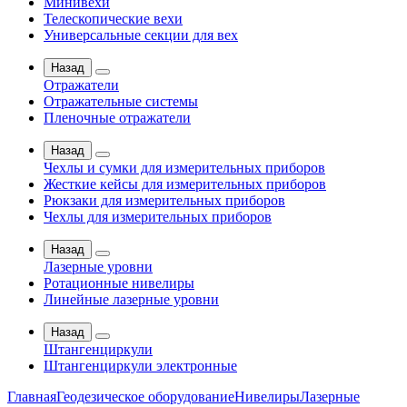
Минивехи
Телескопические вехи
Универсальные секции для вех
Назад
Отражатели
Отражательные системы
Пленочные отражатели
Назад
Чехлы и сумки для измерительных приборов
Жесткие кейсы для измерительных приборов
Рюкзаки для измерительных приборов
Чехлы для измерительных приборов
Назад
Лазерные уровни
Ротационные нивелиры
Линейные лазерные уровни
Назад
Штангенциркули
Штангенциркули электронные
Главная
Геодезическое оборудование
Нивелиры
Лазерные