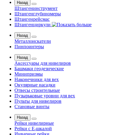
Назад
Штангенинструмент
Штангенглубиномеры
Штангенрейсмас
Штангенциркули
Назад
Металлоискатели
Пинпоинтеры
Назад
Аксессуары для нивелиров
Башмаки геодезические
Минипризмы
Наконечники для вех
Окулярные насадки
Отвесы строительные
Пузырьковые уровни для вех
Пульты для нивелиров
Становые винты
Назад
Рейки нивелирные
Рейки с Е-шкалой
Инварные рейки