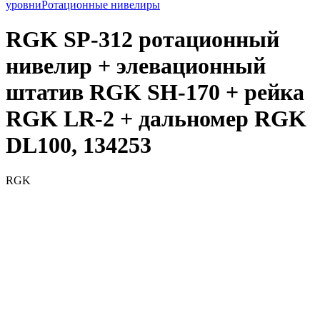
уровни
Ротационные нивелиры
RGK SP-312 ротационный
нивелир + элевационный
штатив RGK SH-170 + рейка
RGK LR-2 + дальномер RGK
DL100, 134253
RGK