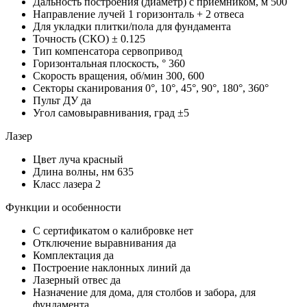
Дальность построения (диаметр) с приемником, м
500
Направление лучей
1 горизонталь + 2 отвеса
Для укладки плитки/пола
для фундамента
Точность (СКО)
± 0.125
Тип компенсатора
сервопривод
Горизонтальная плоскость, °
360
Скорость вращения, об/мин
300, 600
Секторы сканирования
0°, 10°, 45°, 90°, 180°, 360°
Пульт ДУ
да
Угол самовыравнивания, град
±5
Лазер
Цвет луча
красный
Длина волны, нм
635
Класс лазера
2
Функции и особенности
С сертификатом о калибровке
нет
Отключение выравнивания
да
Комплектация
да
Построение наклонных линий
да
Лазерный отвес
да
Назначение
для дома, для столбов и забора, для
фундамента