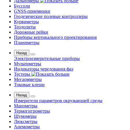
Дальномеры
Буссоли
GNSS-приемники
Геодезические полевые контроллеры
Курвиметры
Теодолиты
Дорожные рейки
Приборы вертикального проектирования
Планиметры
Назад
Электроизмерительные приборы
Мультиметры
Индикаторы чередования фаз
Тестеры
Мегаомметры
Токовые клещи
Назад
Измерители параметров окружающей среды
Манометры
Термогигрометры
Шумомеры
Люксметры
Анемометры