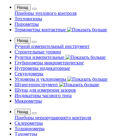
Назад
Приборы теплового контроля
Тепловизоры
Пирометры
Термометры контактные
Назад
Ручной измерительный инструмент
Строительные уровни
Рулетки измерительные
Глубиномеры микрометрические
Нутромеры индикаторные
Секундомеры
Угломеры и уклономеры
Штангенинструмент
Щупы для измерения зазоров
Индикаторы часового типа
Микрометры
Назад
Приборы неразрушающего контроля
Склерометры
Толщиномеры
Тахометры