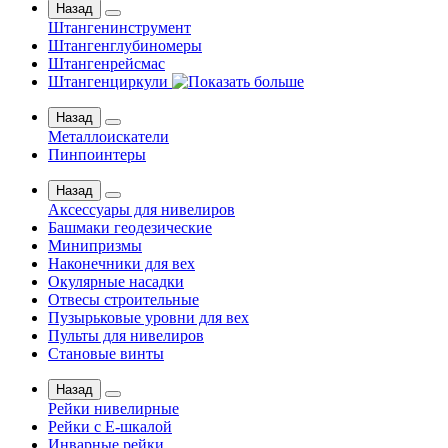
Назад
Штангенинструмент
Штангенглубиномеры
Штангенрейсмас
Штангенциркули
Назад
Металлоискатели
Пинпоинтеры
Назад
Аксессуары для нивелиров
Башмаки геодезические
Минипризмы
Наконечники для вех
Окулярные насадки
Отвесы строительные
Пузырьковые уровни для вех
Пульты для нивелиров
Становые винты
Назад
Рейки нивелирные
Рейки с Е-шкалой
Инварные рейки