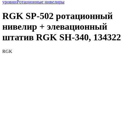
уровни
Ротационные нивелиры
RGK SP-502 ротационный
нивелир + элевационный
штатив RGK SH-340, 134322
RGK