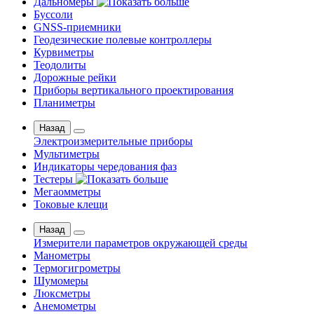
Дальномеры
Буссоли
GNSS-приемники
Геодезические полевые контроллеры
Курвиметры
Теодолиты
Дорожные рейки
Приборы вертикального проектирования
Планиметры
Назад
Электроизмерительные приборы
Мультиметры
Индикаторы чередования фаз
Тестеры
Мегаомметры
Токовые клещи
Назад
Измерители параметров окружающей среды
Манометры
Термогигрометры
Шумомеры
Люксметры
Анемометры