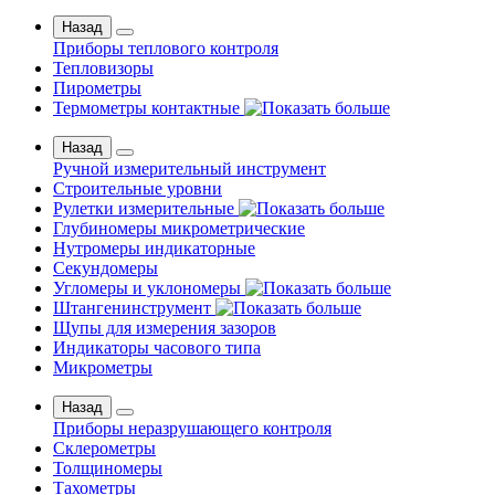
Назад
Приборы теплового контроля
Тепловизоры
Пирометры
Термометры контактные
Назад
Ручной измерительный инструмент
Строительные уровни
Рулетки измерительные
Глубиномеры микрометрические
Нутромеры индикаторные
Секундомеры
Угломеры и уклономеры
Штангенинструмент
Щупы для измерения зазоров
Индикаторы часового типа
Микрометры
Назад
Приборы неразрушающего контроля
Склерометры
Толщиномеры
Тахометры