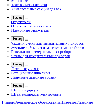
Минивехи
Телескопические вехи
Универсальные секции для вех
Назад
Отражатели
Отражательные системы
Пленочные отражатели
Назад
Чехлы и сумки для измерительных приборов
Жесткие кейсы для измерительных приборов
Рюкзаки для измерительных приборов
Чехлы для измерительных приборов
Назад
Лазерные уровни
Ротационные нивелиры
Линейные лазерные уровни
Назад
Штангенциркули
Штангенциркули электронные
Главная
Геодезическое оборудование
Нивелиры
Лазерные