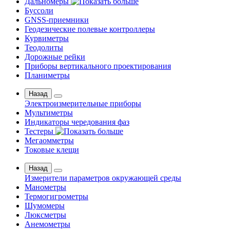
Дальномеры
Буссоли
GNSS-приемники
Геодезические полевые контроллеры
Курвиметры
Теодолиты
Дорожные рейки
Приборы вертикального проектирования
Планиметры
Назад
Электроизмерительные приборы
Мультиметры
Индикаторы чередования фаз
Тестеры
Мегаомметры
Токовые клещи
Назад
Измерители параметров окружающей среды
Манометры
Термогигрометры
Шумомеры
Люксметры
Анемометры