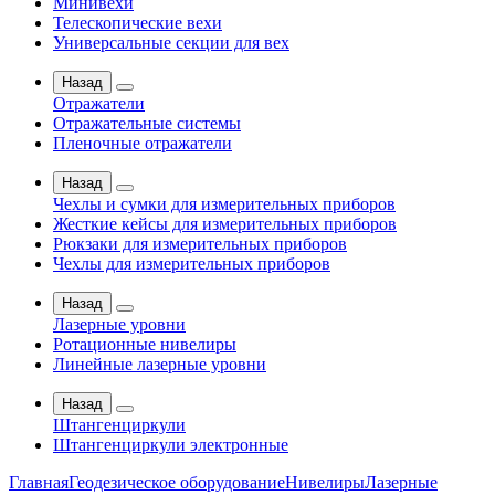
Минивехи
Телескопические вехи
Универсальные секции для вех
Назад
Отражатели
Отражательные системы
Пленочные отражатели
Назад
Чехлы и сумки для измерительных приборов
Жесткие кейсы для измерительных приборов
Рюкзаки для измерительных приборов
Чехлы для измерительных приборов
Назад
Лазерные уровни
Ротационные нивелиры
Линейные лазерные уровни
Назад
Штангенциркули
Штангенциркули электронные
Главная
Геодезическое оборудование
Нивелиры
Лазерные