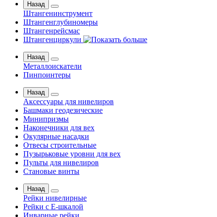
Назад
Штангенинструмент
Штангенглубиномеры
Штангенрейсмас
Штангенциркули
Назад
Металлоискатели
Пинпоинтеры
Назад
Аксессуары для нивелиров
Башмаки геодезические
Минипризмы
Наконечники для вех
Окулярные насадки
Отвесы строительные
Пузырьковые уровни для вех
Пульты для нивелиров
Становые винты
Назад
Рейки нивелирные
Рейки с Е-шкалой
Инварные рейки