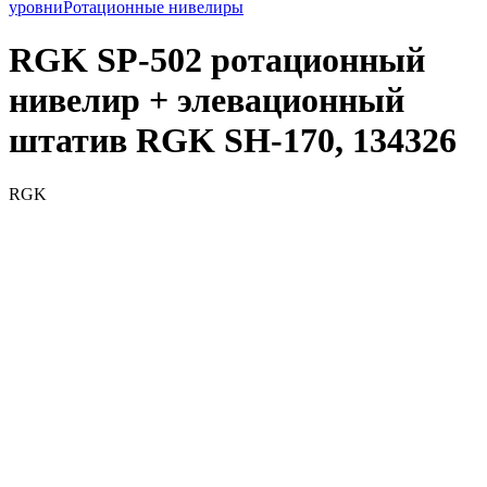
уровни
Ротационные нивелиры
RGK SP-502 ротационный
нивелир + элевационный
штатив RGK SH-170, 134326
RGK