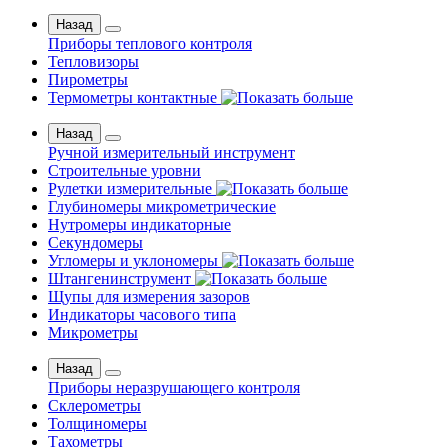
Назад
Приборы теплового контроля
Тепловизоры
Пирометры
Термометры контактные
Назад
Ручной измерительный инструмент
Строительные уровни
Рулетки измерительные
Глубиномеры микрометрические
Нутромеры индикаторные
Секундомеры
Угломеры и уклономеры
Штангенинструмент
Щупы для измерения зазоров
Индикаторы часового типа
Микрометры
Назад
Приборы неразрушающего контроля
Склерометры
Толщиномеры
Тахометры