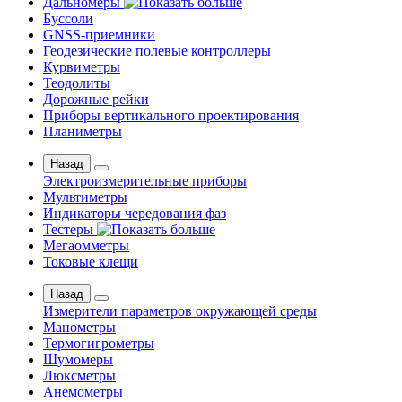
Дальномеры
Буссоли
GNSS-приемники
Геодезические полевые контроллеры
Курвиметры
Теодолиты
Дорожные рейки
Приборы вертикального проектирования
Планиметры
Назад
Электроизмерительные приборы
Мультиметры
Индикаторы чередования фаз
Тестеры
Мегаомметры
Токовые клещи
Назад
Измерители параметров окружающей среды
Манометры
Термогигрометры
Шумомеры
Люксметры
Анемометры