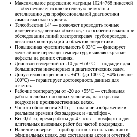
Максимальное разрешение матрицы 1024×768 пикселей
— обеспечивает исключительную четкость и
детализацию для профессиональной диагностики
самого высокого уровня.
Телеобъектив 14° — позволяет проводить точные
измерения удаленных объектов, что особенно важно при
обследовании линий электропередач, трубопроводов,
высотных конструкций и объектов энергетики.
Повышенная чувствительность 0,03°C — фиксирует
мельчайшие перепады температур, выявляя скрытые
дефекты на ранних стадиях.
Диапазон измерений от -10 до +650°C — подходит для
большинства инженерных и диагностических задач.
Допустимая погрешность: ±4°C (до 100°C), ±4% (свыше
100°C) — гарантирует достоверность данных для
отчетов.
Рабочие температуры от -20 до +55°C — стабильная
работа в любых погодных условиях, на открытом
воздухе и в производственных цехах.
Частота обновления 30 Гц — плавное изображение в
реальном времени без задержек и «шлейфов».
Вес 0,61 кг, время работы до 4 часов — комфортно для
длительных выездных работ без частой подзарядки.
Наличие поверки — прибор готов к использованию в
официальных целях, для составления актов и отчетной