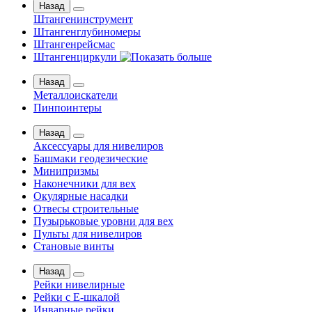
Назад
Штангенинструмент
Штангенглубиномеры
Штангенрейсмас
Штангенциркули
Назад
Металлоискатели
Пинпоинтеры
Назад
Аксессуары для нивелиров
Башмаки геодезические
Минипризмы
Наконечники для вех
Окулярные насадки
Отвесы строительные
Пузырьковые уровни для вех
Пульты для нивелиров
Становые винты
Назад
Рейки нивелирные
Рейки с Е-шкалой
Инварные рейки