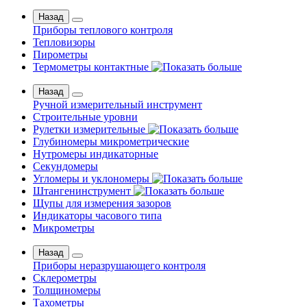
Назад
Приборы теплового контроля
Тепловизоры
Пирометры
Термометры контактные
Назад
Ручной измерительный инструмент
Строительные уровни
Рулетки измерительные
Глубиномеры микрометрические
Нутромеры индикаторные
Секундомеры
Угломеры и уклономеры
Штангенинструмент
Щупы для измерения зазоров
Индикаторы часового типа
Микрометры
Назад
Приборы неразрушающего контроля
Склерометры
Толщиномеры
Тахометры