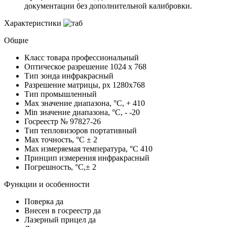
документации без дополнительной калибровки.
Характеристики
Общие
Класс товара
профессиональный
Оптическое разрешение
1024 x 768
Тип зонда
инфракрасный
Разрешение матрицы, px
1280x768
Тип
промышленный
Max значение диапазона, °C, +
410
Min значение диапазона, °C, -
-20
Госреестр №
97827-26
Тип тепловизоров
портативный
Max точность, °С
± 2
Max измеряемая температура, °С
410
Принцип измерения
инфракрасный
Погрешность, °C,±
2
Функции и особенности
Поверка
да
Внесен в госреестр
да
Лазерный прицел
да