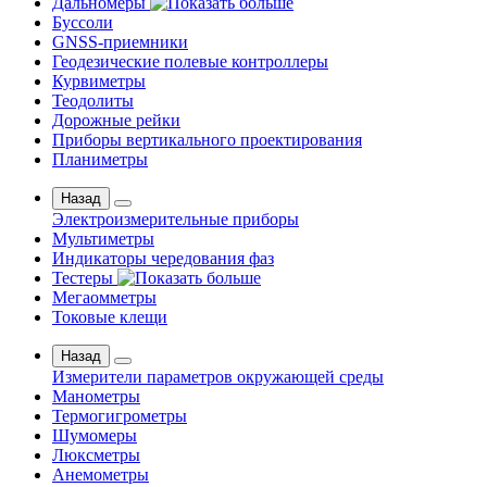
Дальномеры
Буссоли
GNSS-приемники
Геодезические полевые контроллеры
Курвиметры
Теодолиты
Дорожные рейки
Приборы вертикального проектирования
Планиметры
Назад
Электроизмерительные приборы
Мультиметры
Индикаторы чередования фаз
Тестеры
Мегаомметры
Токовые клещи
Назад
Измерители параметров окружающей среды
Манометры
Термогигрометры
Шумомеры
Люксметры
Анемометры