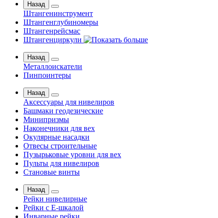
Назад
Штангенинструмент
Штангенглубиномеры
Штангенрейсмас
Штангенциркули
Назад
Металлоискатели
Пинпоинтеры
Назад
Аксессуары для нивелиров
Башмаки геодезические
Минипризмы
Наконечники для вех
Окулярные насадки
Отвесы строительные
Пузырьковые уровни для вех
Пульты для нивелиров
Становые винты
Назад
Рейки нивелирные
Рейки с Е-шкалой
Инварные рейки