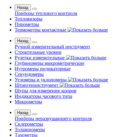
Назад
Приборы теплового контроля
Тепловизоры
Пирометры
Термометры контактные
Назад
Ручной измерительный инструмент
Строительные уровни
Рулетки измерительные
Глубиномеры микрометрические
Нутромеры индикаторные
Секундомеры
Угломеры и уклономеры
Штангенинструмент
Щупы для измерения зазоров
Индикаторы часового типа
Микрометры
Назад
Приборы неразрушающего контроля
Склерометры
Толщиномеры
Тахометры