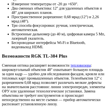
Измерение температуры от -20 до +650°.
Два сменных объектива: 12° для удаленных объектов и
48° для широких планов.
Пространственное разрешение: 0,68 мрад (12°) и 2,26
мрад (48°).
Три способа фокусировки: ручная, электрическая,
автоматическая.
Встроенные дальномер (до 40 м), цифровая камера 5 Мп,
лазерный указатель.
Беспроводные интерфейсы Wi-Fi и Bluetooth,
видеовыход HDMI.
Возможности RGK TL-384 Plus
Сменная оптика расширяет возможности
тепловизора
:
широкоугольный объектив 48° охватывает большую площадь
за один кадр — удобно для обследования фасадов, кровли или
тепловых карт промышленных объектов. Телеобъектив 12° с
разрешением 0,68 мрад позволяет различать мелкие дефекты
на значительном расстоянии: линии электропередач, элементы
ОРУ или удаленные технологические установки. Замена
объектива не требует инструментов и происходит
непосредственно на месте съемки — прибор автоматически
распознает установленную линзу.