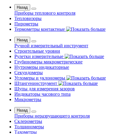
Назад
Приборы теплового контроля
Тепловизоры
Пирометры
Термометры контактные
Назад
Ручной измерительный инструмент
Строительные уровни
Рулетки измерительные
Глубиномеры микрометрические
Нутромеры индикаторные
Секундомеры
Угломеры и уклономеры
Штангенинструмент
Щупы для измерения зазоров
Индикаторы часового типа
Микрометры
Назад
Приборы неразрушающего контроля
Склерометры
Толщиномеры
Тахометры