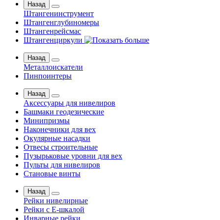
Назад
Штангенинструмент
Штангенглубиномеры
Штангенрейсмас
Штангенциркули
Назад
Металлоискатели
Пинпоинтеры
Назад
Аксессуары для нивелиров
Башмаки геодезические
Минипризмы
Наконечники для вех
Окулярные насадки
Отвесы строительные
Пузырьковые уровни для вех
Пульты для нивелиров
Становые винты
Назад
Рейки нивелирные
Рейки с Е-шкалой
Инварные рейки