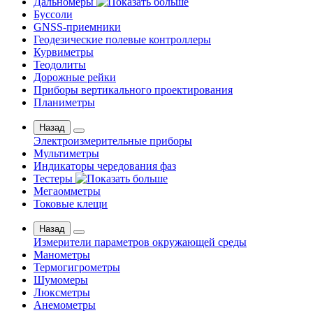
Дальномеры
Буссоли
GNSS-приемники
Геодезические полевые контроллеры
Курвиметры
Теодолиты
Дорожные рейки
Приборы вертикального проектирования
Планиметры
Назад
Электроизмерительные приборы
Мультиметры
Индикаторы чередования фаз
Тестеры
Мегаомметры
Токовые клещи
Назад
Измерители параметров окружающей среды
Манометры
Термогигрометры
Шумомеры
Люксметры
Анемометры