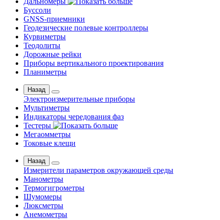
Дальномеры
Буссоли
GNSS-приемники
Геодезические полевые контроллеры
Курвиметры
Теодолиты
Дорожные рейки
Приборы вертикального проектирования
Планиметры
Назад
Электроизмерительные приборы
Мультиметры
Индикаторы чередования фаз
Тестеры
Мегаомметры
Токовые клещи
Назад
Измерители параметров окружающей среды
Манометры
Термогигрометры
Шумомеры
Люксметры
Анемометры