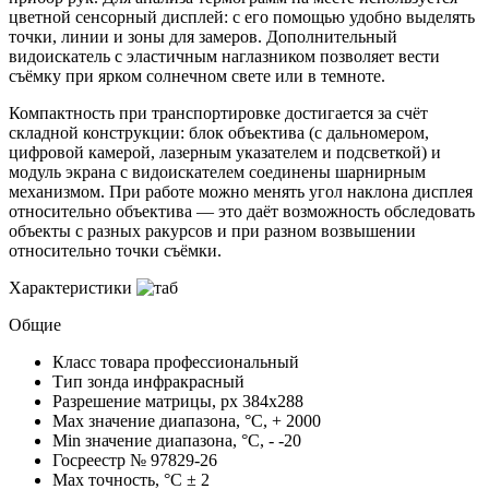
цветной сенсорный дисплей: с его помощью удобно выделять
точки, линии и зоны для замеров. Дополнительный
видоискатель с эластичным наглазником позволяет вести
съёмку при ярком солнечном свете или в темноте.
Компактность при транспортировке достигается за счёт
складной конструкции: блок объектива (с дальномером,
цифровой камерой, лазерным указателем и подсветкой) и
модуль экрана с видоискателем соединены шарнирным
механизмом. При работе можно менять угол наклона дисплея
относительно объектива — это даёт возможность обследовать
объекты с разных ракурсов и при разном возвышении
относительно точки съёмки.
Характеристики
Общие
Класс товара
профессиональный
Тип зонда
инфракрасный
Разрешение матрицы, px
384x288
Max значение диапазона, °C, +
2000
Min значение диапазона, °C, -
-20
Госреестр №
97829-26
Max точность, °С
± 2