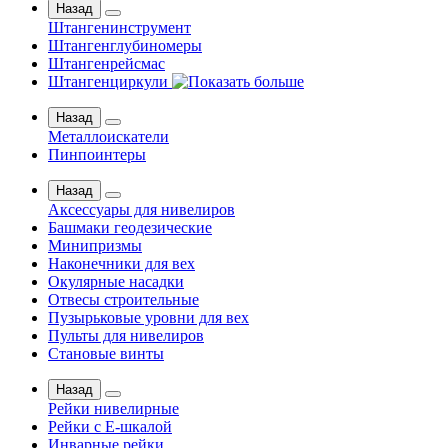
Назад
Штангенинструмент
Штангенглубиномеры
Штангенрейсмас
Штангенциркули
Назад
Металлоискатели
Пинпоинтеры
Назад
Аксессуары для нивелиров
Башмаки геодезические
Минипризмы
Наконечники для вех
Окулярные насадки
Отвесы строительные
Пузырьковые уровни для вех
Пульты для нивелиров
Становые винты
Назад
Рейки нивелирные
Рейки с Е-шкалой
Инварные рейки