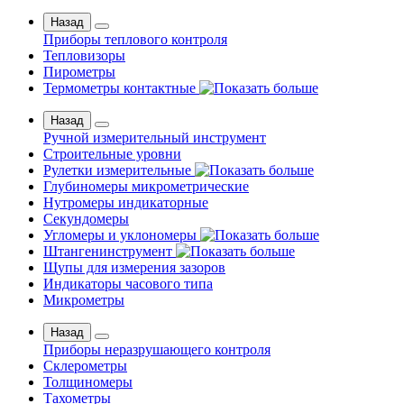
Назад
Приборы теплового контроля
Тепловизоры
Пирометры
Термометры контактные
Назад
Ручной измерительный инструмент
Строительные уровни
Рулетки измерительные
Глубиномеры микрометрические
Нутромеры индикаторные
Секундомеры
Угломеры и уклономеры
Штангенинструмент
Щупы для измерения зазоров
Индикаторы часового типа
Микрометры
Назад
Приборы неразрушающего контроля
Склерометры
Толщиномеры
Тахометры