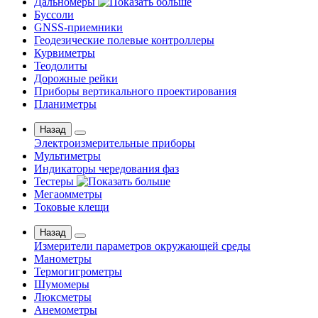
Дальномеры
Буссоли
GNSS-приемники
Геодезические полевые контроллеры
Курвиметры
Теодолиты
Дорожные рейки
Приборы вертикального проектирования
Планиметры
Назад
Электроизмерительные приборы
Мультиметры
Индикаторы чередования фаз
Тестеры
Мегаомметры
Токовые клещи
Назад
Измерители параметров окружающей среды
Манометры
Термогигрометры
Шумомеры
Люксметры
Анемометры