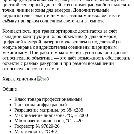
цветной сенсорный дисплей: с его помощью удобно выделять
точки, линии и зоны для замеров. Дополнительный
видоискатель с эластичным наглазником позволяет вести
съёмку при ярком солнечном свете или в темноте.
Компактность при транспортировке достигается за счёт
складной конструкции: блок объектива (с дальномером,
цифровой камерой, лазерным указателем и подсветкой) и
модуль экрана с видоискателем соединены шарнирным
механизмом. При работе можно менять угол наклона дисплея
относительно объектива — это даёт возможность обследовать
объекты с разных ракурсов и при разном возвышении
относительно точки съёмки.
Характеристики
Общие
Класс товара
профессиональный
Тип зонда
инфракрасный
Разрешение матрицы, px
384x288
Max значение диапазона, °C, +
2000
Min значение диапазона, °C, -
-20
Госреестр №
97829-26
Max точность, °С
± 2