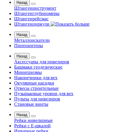
Назад
Штангенинструмент
Штангенглубиномеры
Штангенрейсмас
Штангенциркули
Назад
Металлоискатели
Пинпоинтеры
Назад
Аксессуары для нивелиров
Башмаки геодезические
Минипризмы
Наконечники для вех
Окулярные насадки
Отвесы строительные
Пузырьковые уровни для вех
Пульты для нивелиров
Становые винты
Назад
Рейки нивелирные
Рейки с Е-шкалой
Инварные рейки