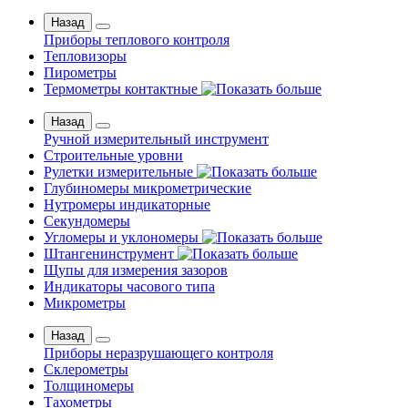
Назад
Приборы теплового контроля
Тепловизоры
Пирометры
Термометры контактные
Назад
Ручной измерительный инструмент
Строительные уровни
Рулетки измерительные
Глубиномеры микрометрические
Нутромеры индикаторные
Секундомеры
Угломеры и уклономеры
Штангенинструмент
Щупы для измерения зазоров
Индикаторы часового типа
Микрометры
Назад
Приборы неразрушающего контроля
Склерометры
Толщиномеры
Тахометры