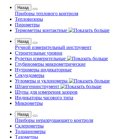
Назад
Приборы теплового контроля
Тепловизоры
Пирометры
Термометры контактные
Назад
Ручной измерительный инструмент
Строительные уровни
Рулетки измерительные
Глубиномеры микрометрические
Нутромеры индикаторные
Секундомеры
Угломеры и уклономеры
Штангенинструмент
Щупы для измерения зазоров
Индикаторы часового типа
Микрометры
Назад
Приборы неразрушающего контроля
Склерометры
Толщиномеры
Тахометры