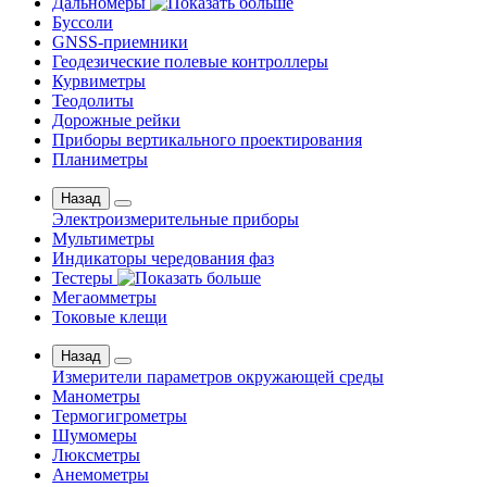
Дальномеры
Буссоли
GNSS-приемники
Геодезические полевые контроллеры
Курвиметры
Теодолиты
Дорожные рейки
Приборы вертикального проектирования
Планиметры
Назад
Электроизмерительные приборы
Мультиметры
Индикаторы чередования фаз
Тестеры
Мегаомметры
Токовые клещи
Назад
Измерители параметров окружающей среды
Манометры
Термогигрометры
Шумомеры
Люксметры
Анемометры