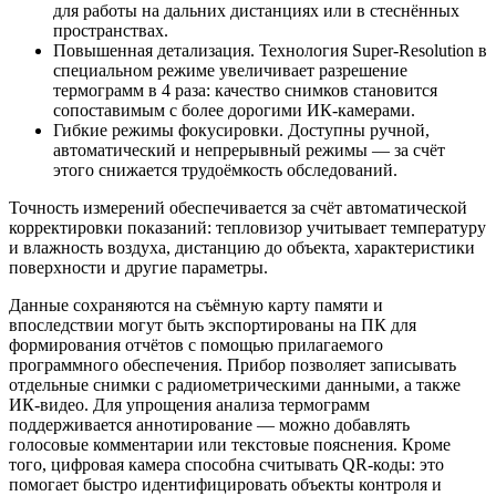
для работы на дальних дистанциях или в стеснённых
пространствах.
Повышенная детализация. Технология Super‑Resolution в
специальном режиме увеличивает разрешение
термограмм в 4 раза: качество снимков становится
сопоставимым с более дорогими ИК‑камерами.
Гибкие режимы фокусировки. Доступны ручной,
автоматический и непрерывный режимы — за счёт
этого снижается трудоёмкость обследований.
Точность измерений обеспечивается за счёт автоматической
корректировки показаний: тепловизор учитывает температуру
и влажность воздуха, дистанцию до объекта, характеристики
поверхности и другие параметры.
Данные сохраняются на съёмную карту памяти и
впоследствии могут быть экспортированы на ПК для
формирования отчётов с помощью прилагаемого
программного обеспечения. Прибор позволяет записывать
отдельные снимки с радиометрическими данными, а также
ИК‑видео. Для упрощения анализа термограмм
поддерживается аннотирование — можно добавлять
голосовые комментарии или текстовые пояснения. Кроме
того, цифровая камера способна считывать QR‑коды: это
помогает быстро идентифицировать объекты контроля и