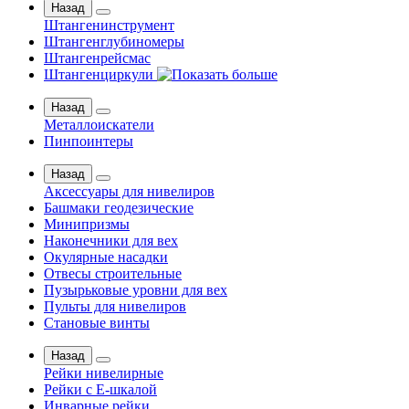
Назад
Штангенинструмент
Штангенглубиномеры
Штангенрейсмас
Штангенциркули
Назад
Металлоискатели
Пинпоинтеры
Назад
Аксессуары для нивелиров
Башмаки геодезические
Минипризмы
Наконечники для вех
Окулярные насадки
Отвесы строительные
Пузырьковые уровни для вех
Пульты для нивелиров
Становые винты
Назад
Рейки нивелирные
Рейки с Е-шкалой
Инварные рейки