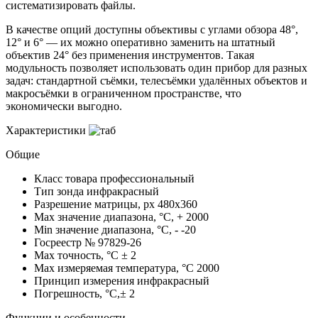
систематизировать файлы.
В качестве опций доступны объективы с углами обзора 48°,
12° и 6° — их можно оперативно заменить на штатный
объектив 24° без применения инструментов. Такая
модульность позволяет использовать один прибор для разных
задач: стандартной съёмки, телесъёмки удалённых объектов и
макросъёмки в ограниченном пространстве, что
экономически выгодно.
Характеристики
Общие
Класс товара
профессиональный
Тип зонда
инфракрасный
Разрешение матрицы, px
480x360
Max значение диапазона, °C, +
2000
Min значение диапазона, °C, -
-20
Госреестр №
97829-26
Max точность, °С
± 2
Max измеряемая температура, °С
2000
Принцип измерения
инфракрасный
Погрешность, °C,±
2
Функции и особенности