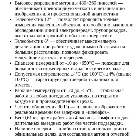
Высокое разрешение матрицы 480×360 пикселей —
обеспечивает превосходную четкость и детализацию
изображения для профессиональной диагностики.
Телеобъектив 12° — позволяет проводить точные
измерения удаленных объектов, что особенно важно при
обследовании линий электропередач, трубопроводов,
высотных конструкций и объектов энергетики.
Телеобъектив 6° — обеспечивает максимальную
детализацию при работе с удаленными объектами на
больших расстояниях, позволяя фиксировать
мельчайшие дефекты и перегревы.
Диапазон измерений от -10 до +650°C — подходит для
большинства инженерных и диагностических задач.
Допустимая погрешность: ±4°C (до 100°C), ±4% (свыше
100°C) — гарантирует достоверность данных для
отчетов.
Рабочие температуры от -20 до +55°C — стабильная
работа в любых погодных условиях, на открытом
воздухе и в производственных цехах.
Частота обновления 30 Гц — плавное изображение в
реальном времени без задержек и «шлейфов».
Вес 0,61 кг, время работы до 4 часов — комфортно для
длительных выездных работ без частой подзарядки.
Наличие поверки — прибор готов к использованию в
официальных целях, для составления актов и отчетной