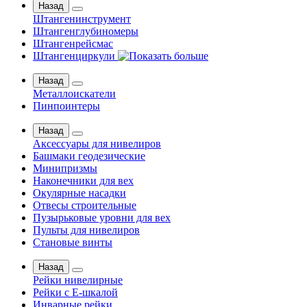
Назад
Штангенинструмент
Штангенглубиномеры
Штангенрейсмас
Штангенциркули
Назад
Металлоискатели
Пинпоинтеры
Назад
Аксессуары для нивелиров
Башмаки геодезические
Минипризмы
Наконечники для вех
Окулярные насадки
Отвесы строительные
Пузырьковые уровни для вех
Пульты для нивелиров
Становые винты
Назад
Рейки нивелирные
Рейки с Е-шкалой
Инварные рейки