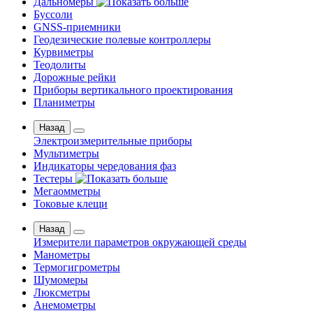
Дальномеры
Буссоли
GNSS-приемники
Геодезические полевые контроллеры
Курвиметры
Теодолиты
Дорожные рейки
Приборы вертикального проектирования
Планиметры
Назад
Электроизмерительные приборы
Мультиметры
Индикаторы чередования фаз
Тестеры
Мегаомметры
Токовые клещи
Назад
Измерители параметров окружающей среды
Манометры
Термогигрометры
Шумомеры
Люксметры
Анемометры