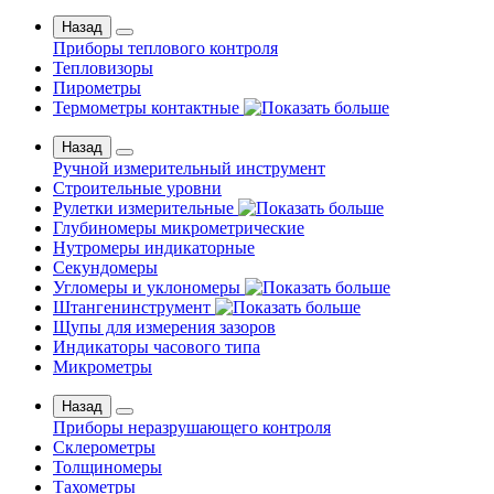
Назад
Приборы теплового контроля
Тепловизоры
Пирометры
Термометры контактные
Назад
Ручной измерительный инструмент
Строительные уровни
Рулетки измерительные
Глубиномеры микрометрические
Нутромеры индикаторные
Секундомеры
Угломеры и уклономеры
Штангенинструмент
Щупы для измерения зазоров
Индикаторы часового типа
Микрометры
Назад
Приборы неразрушающего контроля
Склерометры
Толщиномеры
Тахометры